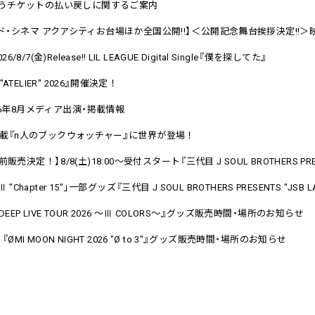
伴うチケットの払い戻しに関するご案内
ド
・
シネマ アクアシティお台場ほか全国公開!!
】
＜公開記念舞台挨拶決定!!＞
026/8/7(金)Release!! LIL LEAGUE Digital Single
『
僕を探してた
』
 "ATELIER" 2026
』
開催決定！
26年8月メディア出演
・
掲載情報
載
『
n人のブックウォッチャー
』
に世界が登場！
前販売決定！
】
8/8(土)18:00～受付スタート
『
三代目 J SOUL BROTHERS PR
 "Chapter 15"
」
一部グッズ
『
三代目 J SOUL BROTHERS PRESENTS "JSB 
DEEP LIVE TOUR 2026 ～Ⅲ COLORS～
』
グッズ販売時間
・
場所のお知らせ
】
『
ØMI MOON NIGHT 2026 "Ø to 3"
』
グッズ販売時間
・
場所のお知らせ