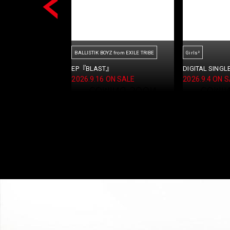
m EXILE TRIBE
Jr.EXILE
WOLF HOWL HARMO
を探してた / LOCA』
MUSIC CARD『DYSTOPIAN
SINGLE『ココニ
PARADISE』
ON SALE
2026.8.19 ON
2026.8.23 ON SALE