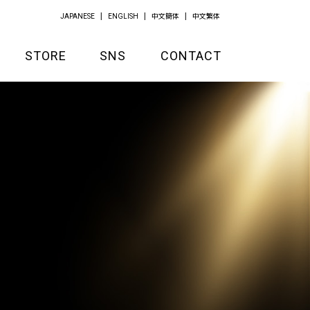
JAPANESE
ENGLISH
中文簡体
中文繁体
STORE
SNS
CONTACT
GOODS
APPAREL
KITCHEN