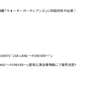
映画
『
ウォーターガーディアンズ
』
に砂田将宏が出演！
ESENTS "JSB LAND ～FOREVER～"
』
LAND ～FOREVER～
』
愛知公演会場物販にて販売決定!!