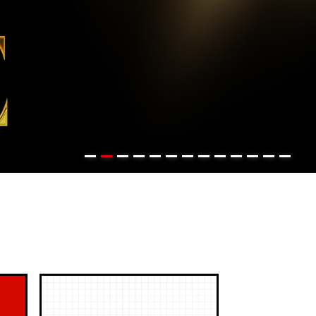
0
1
2
3
4
5
6
7
8
9
10
11
12