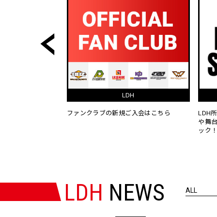
援マナー
FRIENDLY & CLEAN
関する○×
LDHライブツアー
・
ルール＆マナー
撮影タ
FRIENDLY & CLEAN
LDH
NEWS
ALL