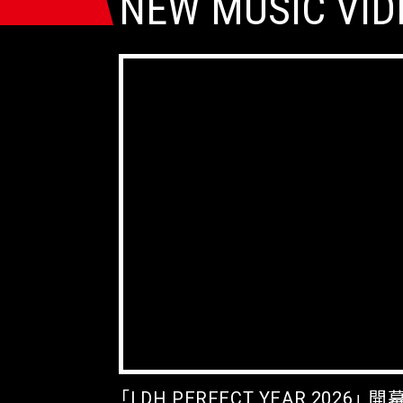
NEW
MUSIC VID
「
LDH PERFECT YEAR 2026
」
開