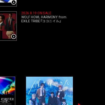
2026.8.19 ON SALE
WOLF HOWL HARMONY from
EXILE TRIBE
『
ココニイル
』