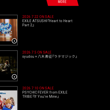
MORE
2026.7.22 ON SALE
EXILE ATSUSHI
『
Heart to Heart
Part 2
』
2026.7.5 ON SALE
syudou × 八木勇征
『
ラテマジック
』
2026.7.10 ON SALE
PSYCHIC FEVER from EXILE
TRIBE
『
If You're Mine
』