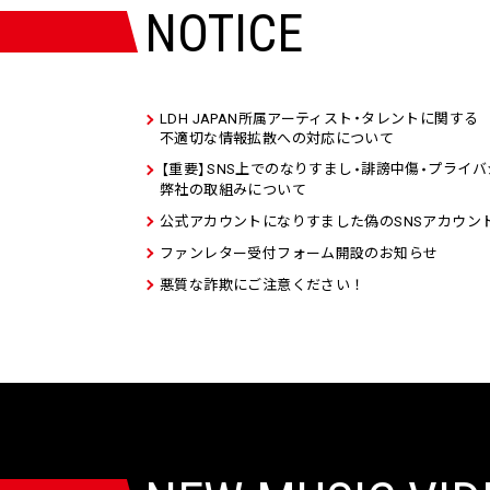
NOTICE
LDH JAPAN所属アーティスト
タレントに関する
・
不適切な情報拡散への対応について
重要
SNS上でのなりすまし
誹謗中傷
プライバ
【
】
・
・
弊社の取組みについて
公式アカウントになりすました偽のSNSアカウント
ファンレター受付フォーム開設のお知らせ
悪質な詐欺にご注意ください！