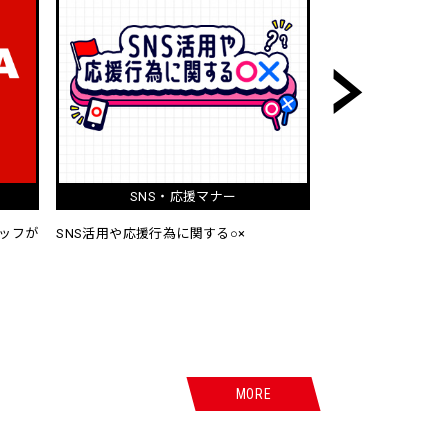
LDH
LDH PERFECT YEAR 2026
EXILE 25th Annivers
MORE