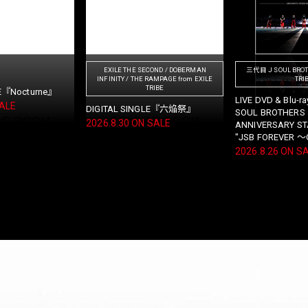
NY from EXILE TRIBE
LIL LEAGUE from EXILE TRIBE
ØMI
イル / PLEASE』
DIGITAL SINGLE『僕を探してた』
LIVE DVD & Blu-r
2026 ～INFINIT
 SALE
2026.8.7 ON SALE
2026.8.5 ON SA