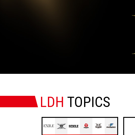
LDH
TOPICS