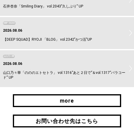
石井杏奈「Smiling Diary」 vol.2043”久しぶり” UP
DEEP SQUAD
2026.08.06
【DEEP SQUAD】RYOJI 「BLOG」 vol.2342"かつ活"UP
山口乃々華
2026.08.06
山口乃々華「のののエトセトラ」 vol.1316”あと２日で”＆vol.1317”パラコー
ド” UP
more
more
お問い合わせ先はこちら
お問い合わせ先はこちら
引継ぎはこちら