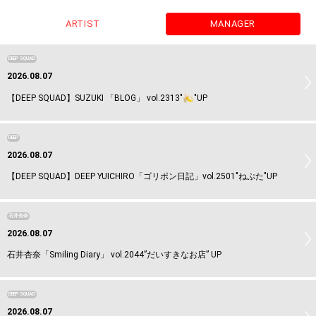
ARTIST
MANAGER
DEEP SQUAD
2026.08.07
【DEEP SQUAD】SUZUKI 「BLOG」 vol.2313"
"UP
DEEP
2026.08.07
【DEEP SQUAD】DEEP YUICHIRO「ゴリポン日記」vol.2501"ねぷた"UP
石井杏奈
2026.08.07
石井杏奈「Smiling Diary」 vol.2044”だいすきなお店” UP
DEEP SQUAD
2026.08.07