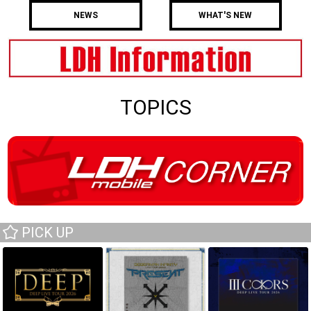
NEWS
WHAT'S NEW
TOPICS
PICK UP