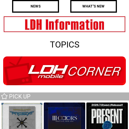
NEWS
WHAT'S NEW
TOPICS
PICK UP