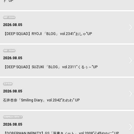
ド” UP
DEEP SQUAD
2026.08.05
【DEEP SQUAD】RYOJI 「BLOG」 vol.2341"おしゃ"UP
DEEP SQUAD
2026.08.05
【DEEP SQUAD】SUZUKI 「BLOG」 vol.2311"くるぅ～"UP
石井杏奈
2026.08.05
石井杏奈「Smiling Diary」 vol.2042”わわわ” UP
DOBERMAN INFINITY
2026.08.05
【DOBERMAN INFINITY】GS「落書きノート」 vol.2008”心穏やかに” UP