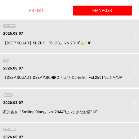
ARTIST
MANAGER
DEEP SQUAD
2026.08.07
【DEEP SQUAD】SUZUKI 「BLOG」 vol.2313"
"UP
DEEP
2026.08.07
【DEEP SQUAD】DEEP YUICHIRO「ゴリポン日記」vol.2501"ねぷた"UP
石井杏奈
2026.08.07
石井杏奈「Smiling Diary」 vol.2044”だいすきなお店” UP
DEEP SQUAD
2026.08.07