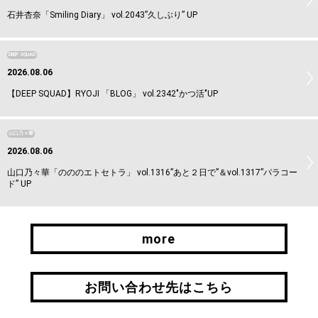
石井杏奈「Smiling Diary」 vol.2043”久しぶり” UP
DEEP SQUAD
2026.08.06
【DEEP SQUAD】RYOJI 「BLOG」 vol.2342"かつ活"UP
山口乃々華
2026.08.06
山口乃々華「のののエトセトラ」 vol.1316”あと２日で”＆vol.1317”パラコー
ド” UP
more
more
お問い合わせ先はこちら
お問い合わせ先はこちら
引継ぎはこちら