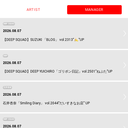
ARTIST
MANAGER
DEEP SQUAD
2026.08.07
【DEEP SQUAD】SUZUKI 「BLOG」 vol.2313"
"UP
DEEP
2026.08.07
【DEEP SQUAD】DEEP YUICHIRO「ゴリポン日記」vol.2501"ねぷた"UP
石井杏奈
2026.08.07
石井杏奈「Smiling Diary」 vol.2044”だいすきなお店” UP
DEEP SQUAD
2026.08.07