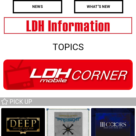
NEWS
WHAT'S NEW
TOPICS
PICK UP