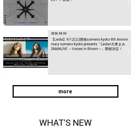
2026.08.06
【Leola】9/12(土)開催someno kyoto 9th Annive
rsary someno kyoto presents『Leola×大東まみ
2MANLIVE ～Voices in Bloom～』開催決定！
more
more
WHAT'S NEW