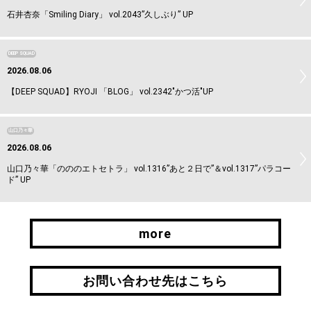
石井杏奈「Smiling Diary」 vol.2043”久しぶり” UP
DEEP SQUAD
2026.08.06
【DEEP SQUAD】RYOJI 「BLOG」 vol.2342"かつ活"UP
山口乃々華
2026.08.06
山口乃々華「のののエトセトラ」 vol.1316”あと２日で”＆vol.1317”パラコー
ド” UP
more
more
お問い合わせ先はこちら
お問い合わせ先はこちら
引継ぎはこちら