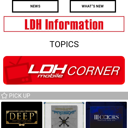
NEWS
WHAT'S NEW
TOPICS
PICK UP