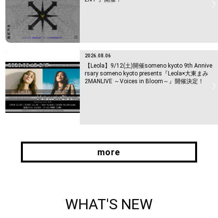
2026.08.06
【Leola】9/12(土)開催someno kyoto 9th Annive
rsary someno kyoto presents『Leola×大東まみ
2MANLIVE ～Voices in Bloom～』開催決定！
more
more
WHAT'S NEW