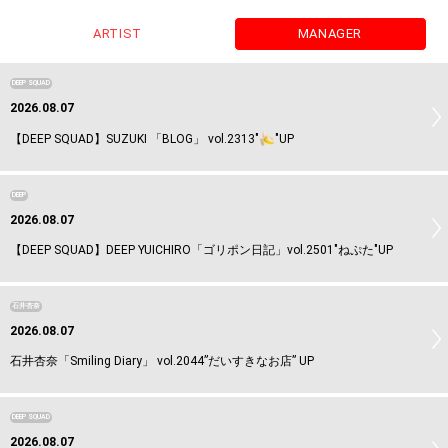
ARTIST
MANAGER
DEEP SQUAD
2026.08.07
【DEEP SQUAD】SUZUKI 「BLOG」 vol.2313"
"UP
DEEP
2026.08.07
【DEEP SQUAD】DEEP YUICHIRO「ゴリポン日記」vol.2501"ねぷた"UP
石井杏奈
2026.08.07
石井杏奈「Smiling Diary」 vol.2044”だいすきなお店” UP
DEEP SQUAD
2026.08.07