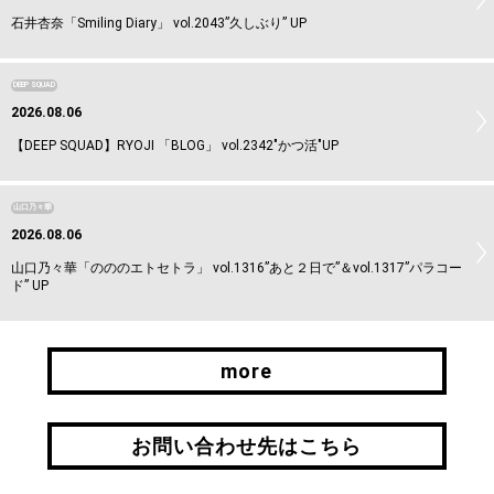
石井杏奈「Smiling Diary」 vol.2043”久しぶり” UP
DEEP SQUAD
2026.08.06
【DEEP SQUAD】RYOJI 「BLOG」 vol.2342"かつ活"UP
山口乃々華
2026.08.06
山口乃々華「のののエトセトラ」 vol.1316”あと２日で”＆vol.1317”パラコー
ド” UP
more
more
お問い合わせ先はこちら
お問い合わせ先はこちら
引継ぎはこちら