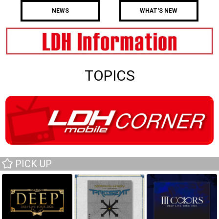
NEWS
WHAT'S NEW
TOPICS
PICK UP