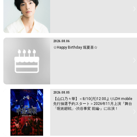
2026.08.06
☆Happy Birthday 堀夏喜☆
2026.08.05
【山口乃々華】＜8/10(月)12:00よりLDH mobile
先行抽選予約スタート＞2026年11月上演『舞台
「呪術廻戦」-渋谷事変 前編-』に出演！