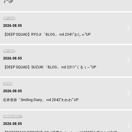
ド” UP
DEEP SQUAD
2026.08.05
【DEEP SQUAD】RYOJI 「BLOG」 vol.2341"おしゃ"UP
DEEP SQUAD
2026.08.05
【DEEP SQUAD】SUZUKI 「BLOG」 vol.2311"くるぅ～"UP
石井杏奈
2026.08.05
石井杏奈「Smiling Diary」 vol.2042”わわわ” UP
DOBERMAN INFINITY
2026.08.05