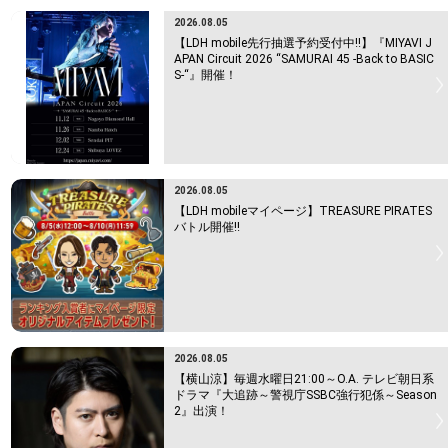
2026.08.05
【LDH mobile先行抽選予約受付中!!】『MIYAVI J
APAN Circuit 2026 “SAMURAI 45 -Back to BASIC
S-“』開催！
2026.08.05
【LDH mobileマイページ】TREASURE PIRATES
バトル開催!!
2026.08.05
【横山涼】毎週水曜日21:00～O.A. テレビ朝日系
ドラマ『大追跡～警視庁SSBC強行犯係～Season
2』出演！