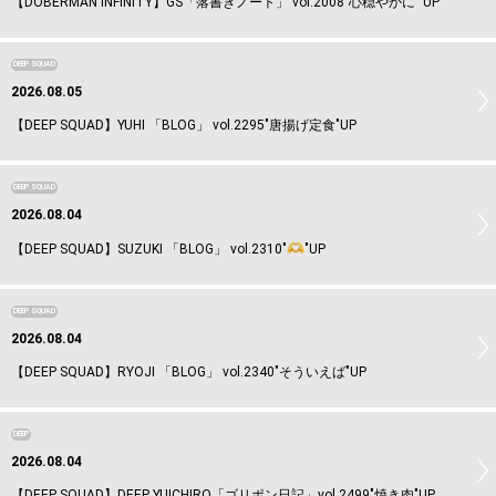
【DOBERMAN INFINITY】GS「落書きノート」 vol.2008”心穏やかに” UP
DEEP SQUAD
2026.08.05
【DEEP SQUAD】YUHI 「BLOG」 vol.2295"唐揚げ定食"UP
DEEP SQUAD
2026.08.04
【DEEP SQUAD】SUZUKI 「BLOG」 vol.2310"
"UP
DEEP SQUAD
2026.08.04
【DEEP SQUAD】RYOJI 「BLOG」 vol.2340"そういえば"UP
DEEP
2026.08.04
【DEEP SQUAD】DEEP YUICHIRO「ゴリポン日記」vol.2499"焼き肉"UP