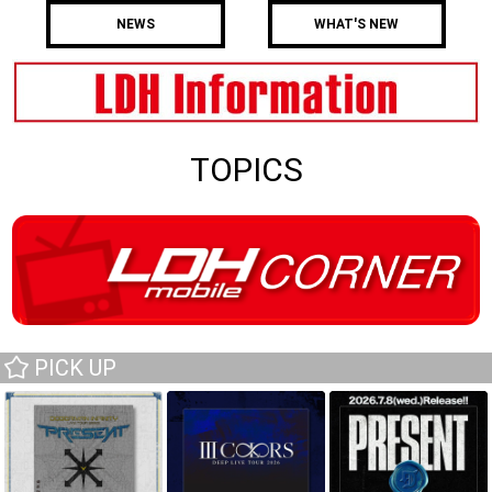
NEWS
WHAT'S NEW
TOPICS
PICK UP