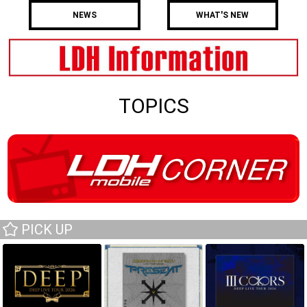
NEWS
WHAT'S NEW
TOPICS
PICK UP