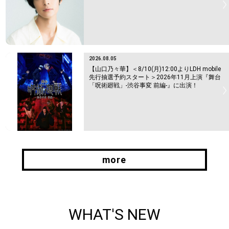
2026.08.05
【山口乃々華】＜8/10(月)12:00よりLDH mobile
先行抽選予約スタート＞2026年11月上演『舞台
「呪術廻戦」-渋谷事変 前編-』に出演！
more
more
WHAT'S NEW