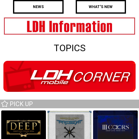
NEWS
WHAT'S NEW
TOPICS
PICK UP