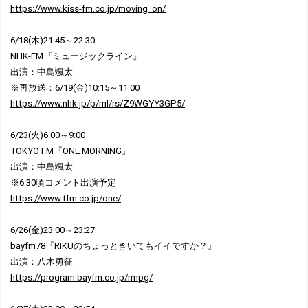
https://www.kiss-fm.co.jp/moving_on/
6/18(木)21:45～22:30
NHK-FM『ミュージックライン』
出演：中島颯太
※再放送：6/19(金)10:15～11:00
https://www.nhk.jp/p/ml/rs/Z9WGYY3GP5/
6/23(火)6:00～9:00
TOKYO FM『ONE MORNING』
出演：中島颯太
※6:30頃コメント出演予定
https://www.tfm.co.jp/one/
6/26(金)23:00～23:27
bayfm78『RIKUのちょっときいてもイイですか？』
出演：八木勇征
https://program.bayfm.co.jp/rmpg/