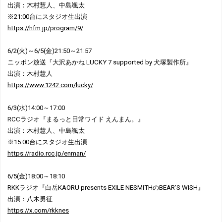
出演：木村慧人、中島颯太
※21:00台にスタジオ生出演
https://hfm.jp/program/9/
6/2(火)～6/5(金)21:50～21:57
ニッポン放送『大沢あかね LUCKY 7 supported by 犬塚製作所』
出演：木村慧人
https://www.1242.com/lucky/
6/3(水)14:00～17:00
RCCラジオ『まるっと日常ワイド えんまん。』
出演：木村慧人、中島颯太
※15:00台にスタジオ生出演
https://radio.rcc.jp/enman/
6/5(金)18:00～18:10
RKKラジオ『白岳KAORU presents EXILE NESMITHのBEAR'S WISH』
出演：八木勇征
https://x.com/rkknes