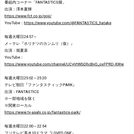
番組内コーナー「FANTASTICS畑」
出演：澤本夏輝
https://www.fct.co.jp/goji/
YouTube：
https://www.youtube.com/@FANTASTICS_hatake
毎週火曜日24:57～
メ～テレ『ホリナツのカンムリ（仮）』
出演：堀夏喜
YouTube：
https://www.youtube.com/channel/UCyVtWbDhcBvO_oxFPRD-XWw
毎週火曜日25:02～25:20
テレビ朝日『ファンタスティックPARK』
出演：FANTASTICS
※一部地域を除く
※関東ローカル
https://www.tv-asahi.co.jp/fantastics-park/
毎週水曜日22:00～22:54
フジテレビ系水10ドラマ『LOVED ONE』