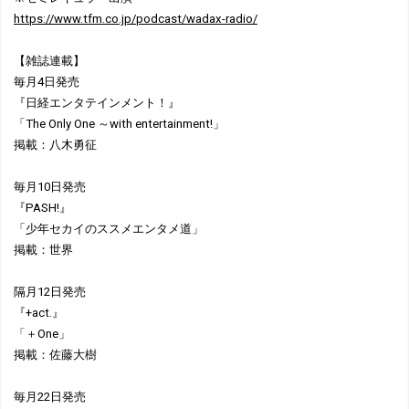
https://www.tfm.co.jp/podcast/wadax-radio/
【雑誌連載】
毎月4日発売
『日経エンタテインメント！』
「The Only One ～with entertainment!」
掲載：八木勇征
毎月10日発売
『PASH!』
「少年セカイのススメエンタメ道」
掲載：世界
隔月12日発売
『+act.』
「＋One」
掲載：佐藤大樹
毎月22日発売