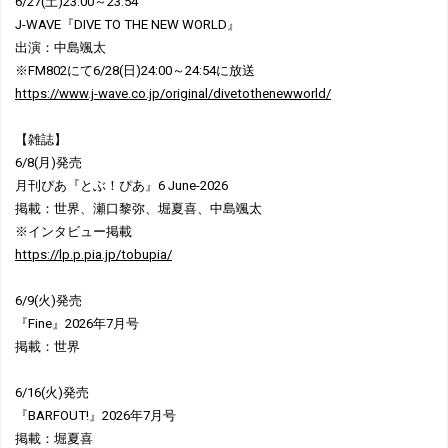
6/27(土)23:00～23:54
J-WAVE『DIVE TO THE NEW WORLD』
出演：中島颯太
※FM802にて6/28(日)24:00～24:54に放送
https://www.j-wave.co.jp/original/divetothenewworld/
【雑誌】
6/8(月)発売
月刊ぴあ『とぶ！ぴあ』6 June-2026
掲載：世界、瀬口黎弥、堀夏喜、中島颯太
※インタビュー掲載
https://lp.p.pia.jp/tobupia/
6/9(火)発売
『Fine』2026年7月号
掲載：世界
6/16(火)発売
『BARFOUT!』2026年7月号
掲載：堀夏喜