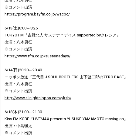
出演：八木勇征
※コメント出演
https://program.bayfm.co.jp/wacbc/
6/13(土)8:00～8:25
TOKYO FM『吉野北人 サステナ＊デイス supported byクレシア』
出演：八木勇征
※コメント出演
https://www.tfm.co.jp/sustainadays/
6/14(日)20:20～20:40
ニッポン放送『三代目 J SOUL BROTHERS 山下健二郎のZERO BASE』
出演：八木勇征
※コメント出演
http://www.allnightnippon.com/ykzb/
6/18(木)21:00～21:30
Kiss FM KOBE『LiVEMAX presents YUSUKE YAMAMOTO moving on』
出演：中島颯太
※コメント出演