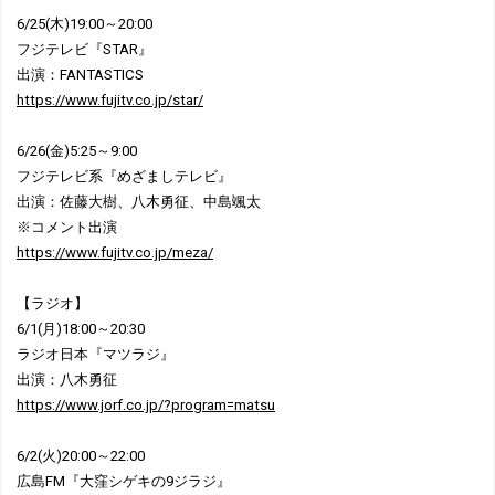
6/25(木)19:00～20:00
フジテレビ『STAR』
出演：FANTASTICS
https://www.fujitv.co.jp/star/
6/26(金)5:25～9:00
フジテレビ系『めざましテレビ』
出演：佐藤大樹、八木勇征、中島颯太
※コメント出演
https://www.fujitv.co.jp/meza/
【ラジオ】
6/1(月)18:00～20:30
ラジオ日本『マツラジ』
出演：八木勇征
https://www.jorf.co.jp/?program=matsu
6/2(火)20:00～22:00
広島FM『大窪シゲキの9ジラジ』