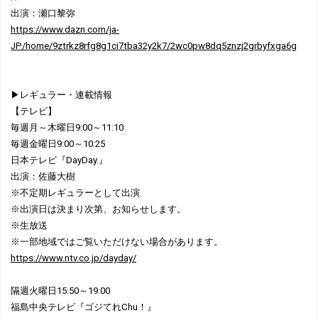
出演：瀬口黎弥
https://www.dazn.com/ja-
JP/home/9ztrkz8rfg8g1ci7tba32y2k7/2wc0pw8dq5znzj2grbyfxga6g
▶レギュラー・連載情報
【テレビ】
毎週月～木曜日9:00～11:10
毎週金曜日9:00～10:25
日本テレビ『DayDay.』
出演：佐藤大樹
※不定期レギュラーとして出演
※出演日は決まり次第、お知らせします。
※生放送
※一部地域ではご覧いただけない場合があります。
https://www.ntv.co.jp/dayday/
隔週火曜日15:50～19:00
福島中央テレビ『ゴジてれChu！』