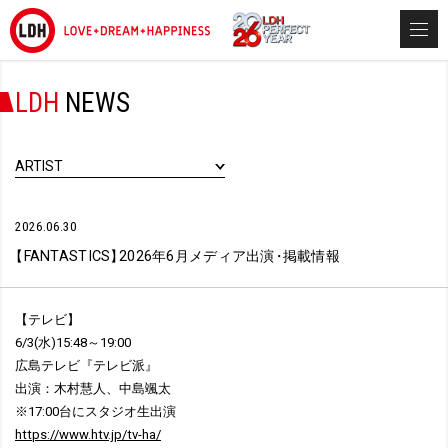
LDH
NEWS
ARTIST
2026.06.30
【
FANTASTICS
】
2026年6月メディア出演
・
掲載情報
【テレビ】
6/3(水)15:48～19:00
広島テレビ『テレビ派』
出演：木村慧人、中島颯太
※17:00台にスタジオ生出演
https://www.htv.jp/tv-ha/