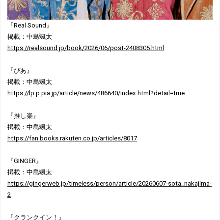
『Real Sound』
掲載：中島颯太
https://realsound.jp/book/2026/06/post-2408305.html
『ぴあ』
掲載：中島颯太
https://lp.p.pia.jp/article/news/486640/index.html?detail=true
『推し楽』
掲載：中島颯太
https://fan.books.rakuten.co.jp/articles/8017
『GINGER』
掲載：中島颯太
https://gingerweb.jp/timeless/person/article/20260607-sota_nakajima-
2
『クランクイン！』