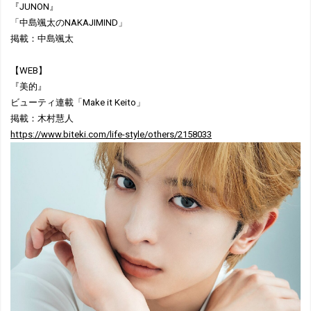
『JUNON』
「中島颯太のNAKAJIMIND」
掲載：中島颯太
【WEB】
『美的』
ビューティ連載「Make it Keito」
掲載：木村慧人
https://www.biteki.com/life-style/others/2158033