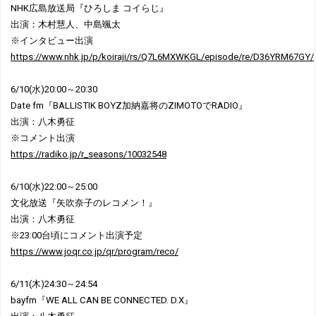
NHK広島放送局『ひろしま コイらじ』
出演：木村慧人、中島颯太
※インタビュー出演
https://www.nhk.jp/p/koiraji/rs/Q7L6MXWKGL/episode/re/D36YRM67GY/
6/10(水)20:00～20:30
Date fm『BALLISTIK BOYZ加納嘉将のZIMOTOでRADIO』
出演：八木勇征
※コメント出演
https://radiko.jp/r_seasons/10032548
6/10(水)22:00～25:00
文化放送『矢吹奈子のレコメン！』
出演：八木勇征
※23:00台頃にコメント出演予定
https://www.joqr.co.jp/qr/program/reco/
6/11(木)24:30～24:54
bayfm『WE ALL CAN BE CONNECTED. D.X』