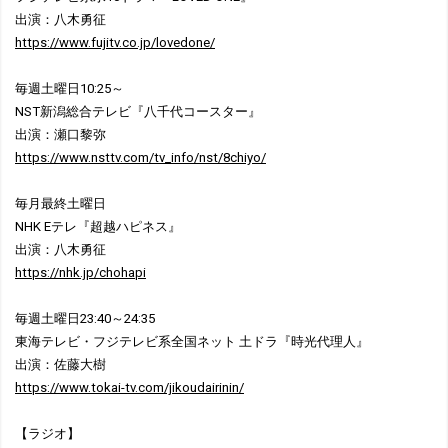
出演：八木勇征
https://www.fujitv.co.jp/lovedone/
毎週土曜日10:25～
NST新潟総合テレビ『八千代コースター』
出演：瀬口黎弥
https://www.nsttv.com/tv_info/nst/8chiyo/
毎月最終土曜日
NHK Eテレ『超越ハピネス』
出演：八木勇征
https://nhk.jp/chohapi
毎週土曜日23:40～24:35
東海テレビ・フジテレビ系全国ネット 土ドラ『時光代理人』
出演：佐藤大樹
https://www.tokai-tv.com/jikoudairinin/
【ラジオ】