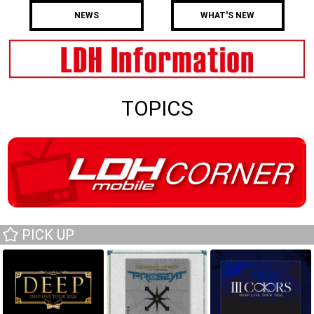
NEWS
WHAT'S NEW
TOPICS
PICK UP