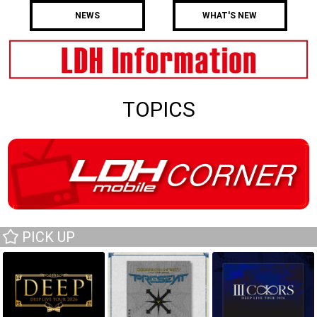
NEWS
WHAT'S NEW
TOPICS
PICK UP