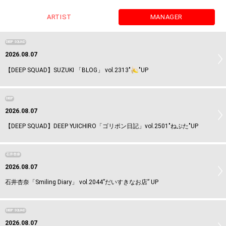
ARTIST
MANAGER
DEEP SQUAD
2026.08.07
【DEEP SQUAD】SUZUKI 「BLOG」 vol.2313"
"UP
DEEP
2026.08.07
【DEEP SQUAD】DEEP YUICHIRO「ゴリポン日記」vol.2501"ねぷた"UP
石井杏奈
2026.08.07
石井杏奈「Smiling Diary」 vol.2044”だいすきなお店” UP
DEEP SQUAD
2026.08.07