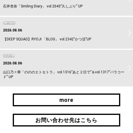
石井杏奈「Smiling Diary」 vol.2043”久しぶり” UP
DEEP SQUAD
2026.08.06
【DEEP SQUAD】RYOJI 「BLOG」 vol.2342"かつ活"UP
山口乃々華
2026.08.06
山口乃々華「のののエトセトラ」 vol.1316”あと２日で”＆vol.1317”パラコー
ド” UP
more
more
お問い合わせ先はこちら
お問い合わせ先はこちら
引継ぎはこちら