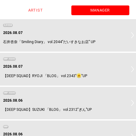
ARTIST
MANAGER
石井杏奈
2026.08.07
石井杏奈「Smiling Diary」 vol.2044”だいすきなお店” UP
DEEP SQUAD
2026.08.07
【DEEP SQUAD】RYOJI 「BLOG」 vol.2343"
"UP
DEEP SQUAD
2026.08.06
【DEEP SQUAD】SUZUKI 「BLOG」 vol.2312"ぎん"UP
DEEP
2026.08.06