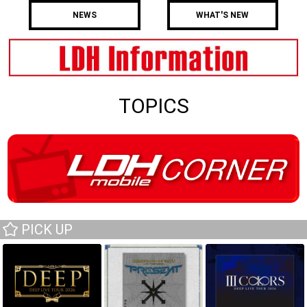
NEWS
WHAT'S NEW
TOPICS
PICK UP