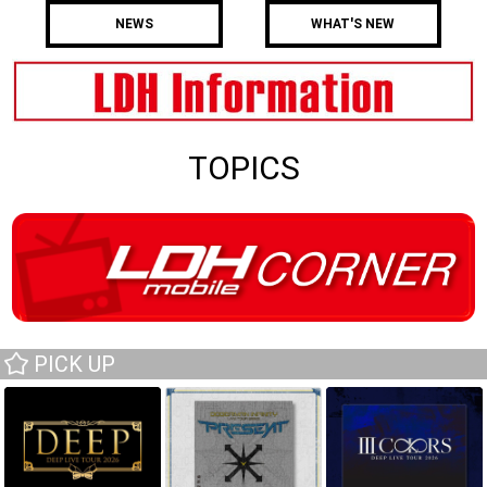
NEWS
WHAT'S NEW
TOPICS
PICK UP