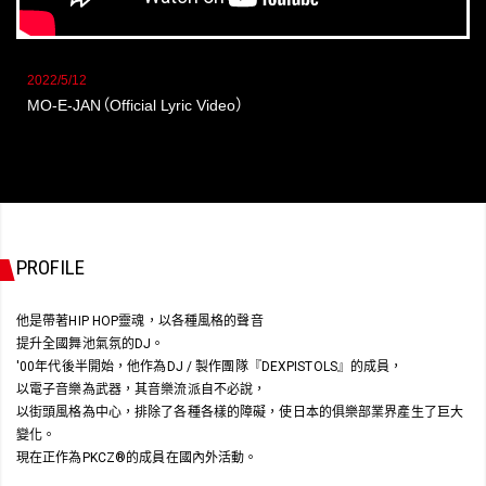
2022/5/12
MO-E-JAN
（
Official Lyric Video
）
PROFILE
他是帶著HIP HOP靈魂，以各種風格的聲音
提升全國舞池氣氛的DJ。
'00年代後半開始，他作為DJ / 製作團隊『DEXPISTOLS』的成員，
以電子音樂為武器，其音樂流派自不必說，
以街頭風格為中心，排除了各種各樣的障礙，使日本的俱樂部業界產生了巨大
變化。
現在正作為PKCZ®的成員在國內外活動。