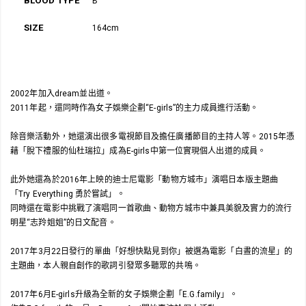
BLOOD TYPE
B
SIZE
164cm
2002年加入dream並出道。
2011年起，還同時作為女子娛樂企劃“E-girls”的主力成員進行活動。
除音樂活動外，她還演出很多電視節目及擔任廣播節目的主持人等。2015年憑
藉「脫下禮服的仙杜瑞拉」成為E-girls中第一位實現個人出道的成員。
此外她還為於2016年上映的迪士尼電影「動物方城市」演唱日本版主題曲
「Try Everything 勇於嘗試」。
同時還在電影中挑戰了演唱同一首歌曲、動物方城市中兼具美貌及實力的流行
明星“志羚姐姐”的日文配音。
2017年3月22日發行的單曲「好想快點見到你」被選為電影「白晝的流星」的
主題曲，本人親自創作的歌詞引發眾多聽眾的共鳴。
2017年6月E-girls升級為全新的女子娛樂企劃「E.G.family」。