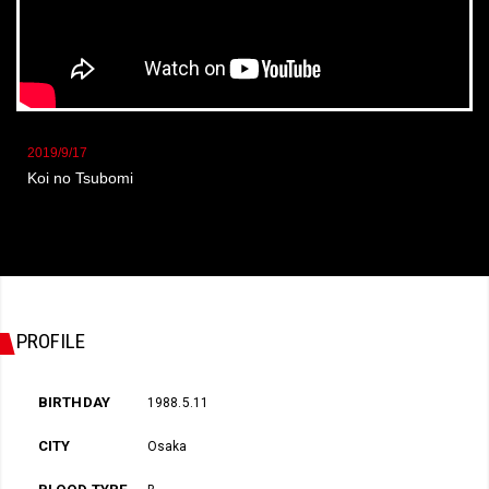
2019/9/17
Koi no Tsubomi
PROFILE
BIRTHDAY
1988.5.11
CITY
Osaka