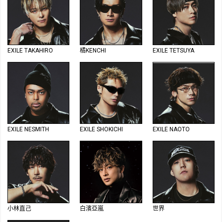
EXILE TAKAHIRO
橘KENCHI
EXILE TETSUYA
EXILE NESMITH
EXILE SHOKICHI
EXILE NAOTO
小林直己
白濱亞嵐
世界