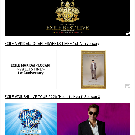
EXILE MAKIDAI×LOCARI ~SWEETS TIME~ 1st Anniversary
EXILE ATSUSHI LIVE TOUR 2026 "Heart to Heart" Season 3