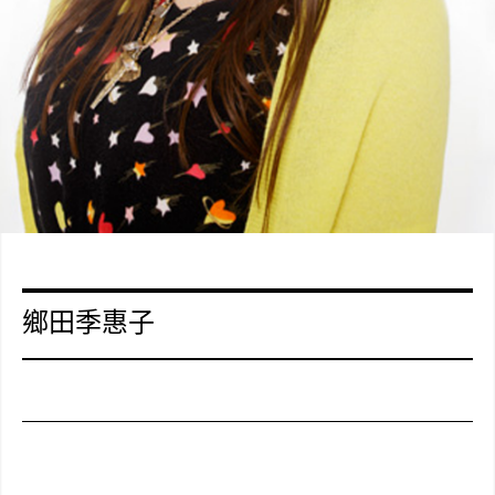
鄉田季惠子