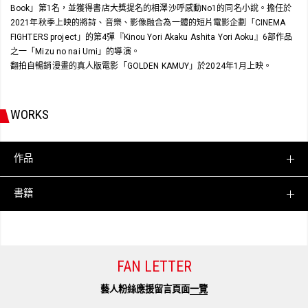
Book」第1名，並獲得書店大獎提名的相澤沙呼感動No1的同名小說。擔任於
2021年秋季上映的將詩、音樂、影像融合為一體的短片電影企劃「CINEMA
FIGHTERS project」的第4彈『Kinou Yori Akaku Ashita Yori Aoku』6部作品
之一「Mizu no nai Umi」的導演。
翻拍自暢銷漫畫的真人版電影「GOLDEN KAMUY」於2024年1月上映。
WORKS
作品
書籍
FAN LETTER
藝人粉絲應援留言頁面
一覽