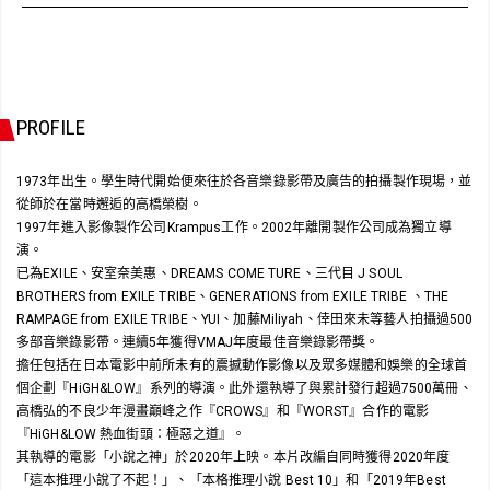
PROFILE
1973年出生。學生時代開始便來往於各音樂錄影帶及廣告的拍攝製作現場，並
從師於在當時邂逅的高橋榮樹。
1997年進入影像製作公司Krampus工作。2002年離開製作公司成為獨立導
演。
已為EXILE、安室奈美惠、DREAMS COME TURE、三代目 J SOUL
BROTHERS from EXILE TRIBE、GENERATIONS from EXILE TRIBE 、THE
RAMPAGE from EXILE TRIBE、YUI、加藤Miliyah、倖田來未等藝人拍攝過500
多部音樂錄影帶。連續5年獲得VMAJ年度最佳音樂錄影帶獎。
擔任包括在日本電影中前所未有的震撼動作影像以及眾多媒體和娛樂的全球首
個企劃『HiGH&LOW』系列的導演。此外還執導了與累計發行超過7500萬冊、
高橋弘的不良少年漫畫巔峰之作『CROWS』和『WORST』合作的電影
『HiGH&LOW 熱血街頭：極惡之道』。
其執導的電影「小說之神」於2020年上映。本片改編自同時獲得2020年度
「這本推理小說了不起！」、「本格推理小說 Best 10」和「2019年Best