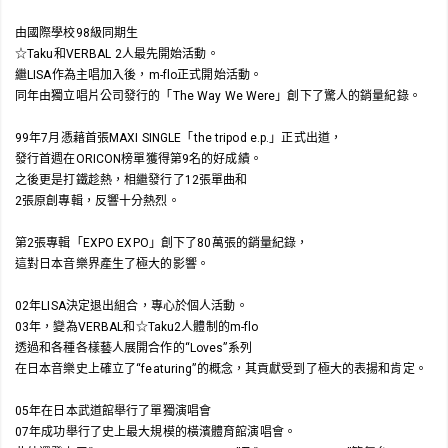
由國際學校98級同期生
☆Taku和VERBAL 2人最先開始活動。
繼LISA作為主唱加入後，m-flo正式開始活動。
同年由獨立唱片公司發行的「The Way We Were」創下了驚人的銷量紀錄。
99年7月憑藉首張MAXI SINGLE「the tripod e.p.」正式出道，
發行首週在ORICON榜單獲得第9名的好成績。
之後更是打鐵趁熱，相繼發行了12張單曲和
2張原創專輯，反響十分熱烈。
第2張專輯「EXPO EXPO」創下了80萬張的銷量紀錄，
這對日本音樂界產生了極大的影響。
02年LISA決定退出組合，專心於個人活動。
03年，變為VERBAL和☆Taku2人體制的m-flo
透過和各種各樣藝人展開合作的“Loves”系列
在日本音樂史上確立了“featuring”的概念，其貢獻受到了極大的表揚和肯定。
05年在日本武道館舉行了單獨演唱會
07年成功舉行了史上最大規模的橫濱體育館演唱會。