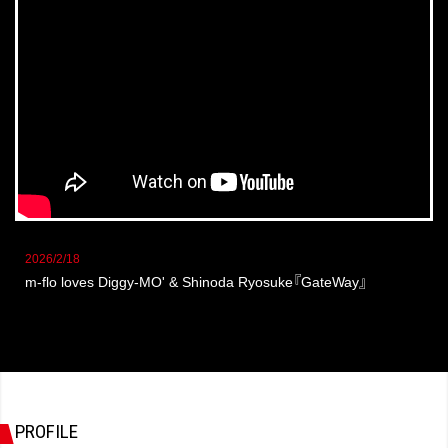
2026/2/18
m-flo loves Diggy-MO' & Shinoda Ryosuke
『
GateWay
』
PROFILE