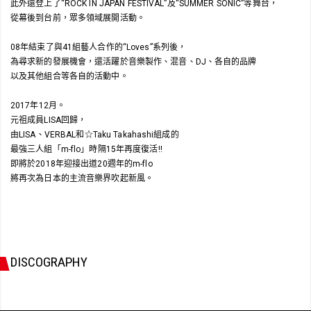
此外還登上了“ROCK IN JAPAN FESTIVAL”及“SUMMER SONIC”等舞台，
從幕後到台前，眾多領域展開活動。
08年結束了與41組藝人合作的“Loves”系列後，
為尋求新的發展機會，還活躍於音樂製作、混音、DJ、各自的品牌
以及其他組合等各自的活動中。
2017年12月。
元祖成員LISA回歸，
由LISA、VERBAL和☆Taku Takahashi組成的
最強三人組「m-flo」時隔15年再度復活!!
即將於2018年迎接出道20週年的m-flo
將再次為日本的主流音樂界吹起新風。
DISCOGRAPHY