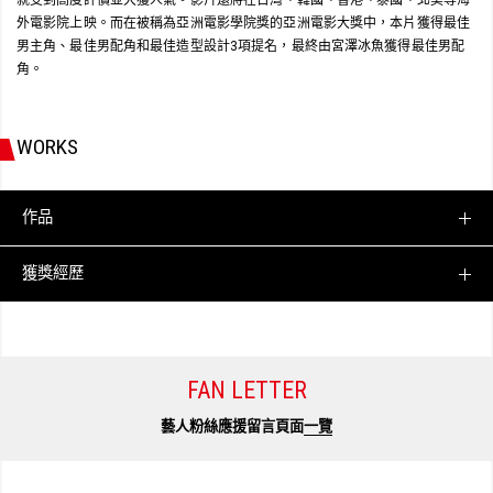
外電影院上映。而在被稱為亞洲電影學院獎的亞洲電影大獎中，本片獲得最佳
男主角、最佳男配角和最佳造型設計3項提名，最終由宮澤冰魚獲得最佳男配
角。
WORKS
作品
獲獎經歷
FAN LETTER
藝人粉絲應援留言頁面
一覽