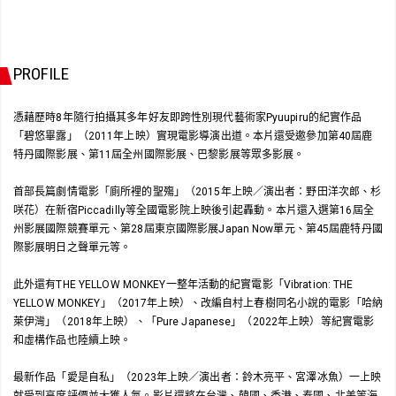
PROFILE
憑藉歷時8年隨行拍攝其多年好友即跨性別現代藝術家Pyuupiru的紀實作品
「碧悠畢露」（2011年上映）實現電影導演出道。本片還受邀參加第40屆鹿
特丹國際影展、第11屆全州國際影展、巴黎影展等眾多影展。
首部長篇劇情電影「廁所裡的聖殤」（2015年上映／演出者：野田洋次郎、杉
咲花）在新宿Piccadilly等全國電影院上映後引起轟動。本片還入選第16屆全
州影展國際競賽單元、第28屆東京國際影展Japan Now單元、第45屆鹿特丹國
際影展明日之聲單元等。
此外還有THE YELLOW MONKEY一整年活動的紀實電影「Vibration: THE
YELLOW MONKEY」（2017年上映）、改編自村上春樹同名小說的電影「哈納
萊伊灣」（2018年上映）、「Pure Japanese」（2022年上映）等紀實電影
和虛構作品也陸續上映。
最新作品「愛是自私」（2023年上映／演出者：鈴木亮平、宮澤冰魚）一上映
就受到高度評價並大獲人氣。影片還將在台灣、韓國、香港、泰國、北美等海