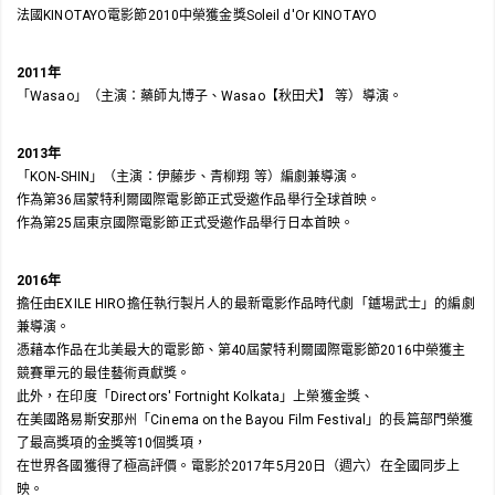
法國KINOTAYO電影節2010中榮獲金獎Soleil d'Or KINOTAYO
2011年
「Wasao」（主演：藥師丸博子、Wasao【秋田犬】 等）導演。
2013年
「KON-SHIN」（主演：伊藤步、青柳翔 等）編劇兼導演。
作為第36屆蒙特利爾國際電影節正式受邀作品舉行全球首映。
作為第25屆東京國際電影節正式受邀作品舉行日本首映。
2016年
擔任由EXILE HIRO擔任執行製片人的最新電影作品時代劇「鑪場武士」的編劇
兼導演。
憑藉本作品在北美最大的電影節、第40屆蒙特利爾國際電影節2016中榮獲主
競賽單元的最佳藝術貢獻獎。
此外，在印度「Directors' Fortnight Kolkata」上榮獲金獎、
在美國路易斯安那州「Cinema on the Bayou Film Festival」的長篇部門榮獲
了最高獎項的金獎等10個獎項，
在世界各國獲得了極高評價。電影於2017年5月20日（週六）在全國同步上
映。