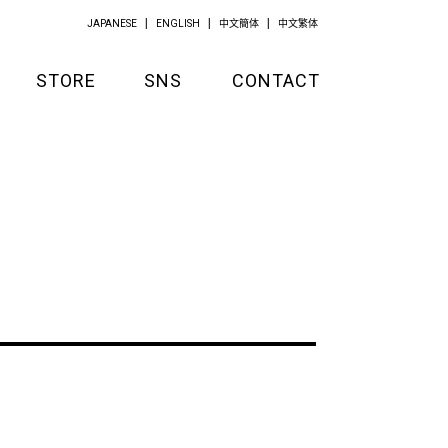
JAPANESE
ENGLISH
中文簡体
中文繁体
STORE
SNS
CONTACT
GOODS
APPAREL
KITCHEN