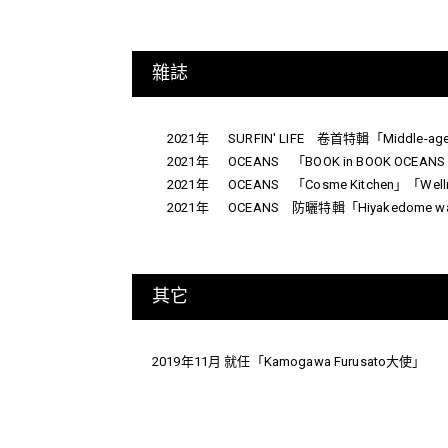
雜誌
2021年
SURFIN' LIFE 卷首特輯「Middle-age
2021年
OCEANS 「BOOK in BOOK OCEAN
2021年
OCEANS 「Cosme Kitchen」「We
2021年
OCEANS 防曬特輯「Hiyakedome wa
其它
2019年11月 就任「Kamogawa Furusato大使」