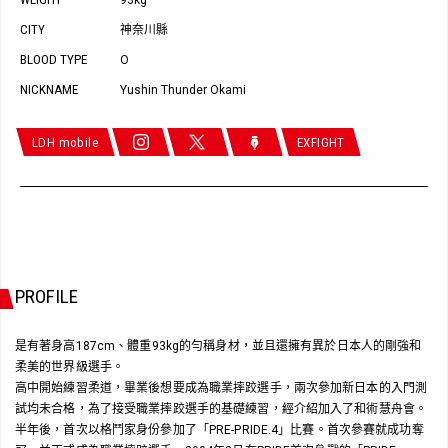
93kg
CITY
神奈川縣
BLOOD TYPE
O
NICKNAME
Yushin Thunder Okami
LDH mobile
EXFIGHT
PROFILE
是有著身高187cm、體重93kg的勻稱身材，並且還擁有異於日本人的剛強和
柔美的世界級選手。
高中開始練習柔道，畢業後想要成為職業摔跤選手，兩次參加新日本的入門測
試均未合格，為了接受職業摔跤選手的基礎練習，經介紹加入了和術慧舟會。
半年後，首次以格鬥家身份參加了「PRE-PRIDE.4」比賽。首次參賽就成功奪