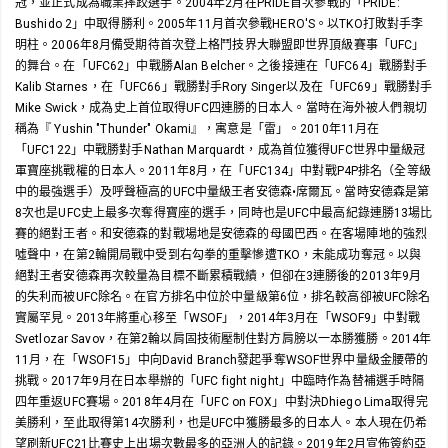
冠，並正式成為職業摔跤選手。2004年2月在PRIDE首次參戰的「PRIDE:
Bushido 2」中取得勝利。2005年11月首次參戰HERO'S。以TKO打敗對手李
明柱。2006年8月備受期待首次登上格鬥技界大聯盟即世界頂級賽事「UFC」
的舞台。在「UFC62」中戰勝Alan Belcher。之後接連在「UFC64」戰勝對手
Kalib Starnes，在「UFC66」戰勝對手Rory Singer以及在「UFC69」戰勝對手
Mike Swick，成為史上首位取得UFC四連勝的日本人。當時在海外被人們親切
稱為『 Yushin "Thunder" Okami』，寓意是「雷」。2010年11月在
「UFC122」中戰勝對手Nathan Marquardt，成為首位獲得UFC世界中量級冠
軍寶座挑戰權的日本人。2011年8月，在「UFC134」中對戰P4P排名（全等級
中的最強選手）及呼聲極高的UFC中量級王者安德森•席爾瓦。當時安德森是第
8次也是UFC史上最多次奪得寶座的選手，同時也是UFC中最高紀錄連勝13場比
賽的絕對王者。和安德森的對戰場地是安德森的母國巴西。在客場陣地的強烈
噓聲中，在第2輪開局戰中受到右勾拳的重擊慘遭TKO，未能成功奪冠。以與
絕對王者安德森再次較量為目標不斷累積戰績，但卻在3連勝後的2013年9月
的失利而被UFC除名。在官方排名中位於中量級第6位，排名較高卻被UFC除名
實屬罕見。2013年將重心移至「WSOF」，2014年3月在「WSOF9」中對戰
Svetlozar Savov，在第2輪以肩固技術壓制住對方肩膀以一本勝獲勝。2014年
11月，在「WSOF15」中向David Branch發起爭奪WSOF世界中量級金腰帶的
挑戰。2017年9月在日本舉辦的「UFC fight night」中臨時作為替補選手時隔
四年重返UFC賽場。2018年4月在「UFC on FOX」中對決Dhiego Lima取得完
美勝利，至此取得第14次勝利，也是UFC中獲勝最多的日本人。本人現在仍希
望刷新UFC21比賽史上出場次數最多的亞洲人的記錄。2019年2月宣佈簽約亞