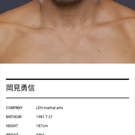
岡見勇信
COMPANY
LDH martial arts
BIRTHDAY
1981.7.21
HEIGHT
187cm
WEIGHT