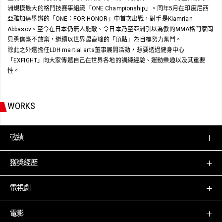
洲規模最大的格鬥技賽事組織「ONE Championship」。同年5月在印度尼西
亞雅加達舉辦的「ONE：FOR HONOR」中首次出戰，對手是Kiamrian
Abbasov。至今在日本仍無人能敵、令日本乃至亞洲引以為傲的MMA格鬥家岡
見勇信毫不放棄，繼續以世界最高峰的「頂點」為目標努力奮鬥。
除此之外還擔任LDH martial arts董事展開活動，想要透過健身中心
「EXFIGHT」向大家傳遞自己在世界各地的訓練經驗、運動樂趣以及其重要
性。
WORKS
戰績
獲獎經歷
電視劇
電影