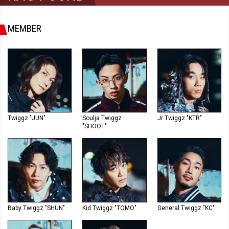
MEMBER
Twiggz "JUN"
Soulja Twiggz
Jr Twiggz "KTR"
"SHOOT"
Baby Twiggz "SHUN"
Kid Twiggz "TOMO"
General Twiggz "KC"