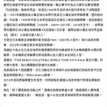
雖然在美國世界盃亞洲區預選賽的最後一輪比賽中作為主力選手出賽卻遭遇
「杜哈悲劇」無緣世界盃。但是在1995年作為亞洲大陸代表參加了洲際國家
盃。1997年被選拔為沙灘足球日本隊代表並在沙灘足球世界錦標賽（里約熱內
盧）中出場。1999年代表日本參加首屆亞足聯五人制足球錦標賽。退役後擔任
沙灘足球日本隊指導教練（2005年、2009～2013年、2018年至今），並帶領
隊伍獲得亞洲沙灘足球錦標賽3次冠軍和1次亞軍、國際足聯沙灘足球世界盃第
4名（兩次）以及兩次進入前八。
也曾任日本職業足球聯賽的東京綠茵1969（2007年J1晉升）和FC岐阜的教
練，2020年3月擔任東京綠茵技術教練。
憑藉迄今為止在日本足球界和職業體育界的功績被授予日本職業體育大獎的殊
勳獎、日本職業足球聯賽功勞球員獎以及入選日本足球名人堂。
還擔任「FIVB BEACH VOLLEYBALL WORLD TOUR 2019 4-star 東京大賽」的
大賽大使等，為沙灘運動的發展作出貢獻。
為表揚其本人透過體育、文化活動在外交領域作出的貢獻被巴西政府授予巴西
最高榮譽勳章之一的Rio Branco勳章。
2016年底因患腦梗塞生命垂危，但奇跡般的康復以及拼命進行物理治療後回
歸。
現在，除了體育競技活動之外，還擔任帕運會應援大使（推進殘疾人體育運
動、無障礙應援大使）、解說員、藝人以及在教育領域等眾多領域展開活動。