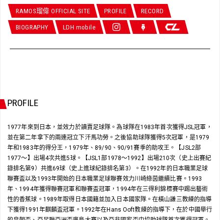
RAMOS瑠偉 OFFICIAL SITE
PROFILE
RECORD
BIOGRAPHY
LDH mobile
PROFILE
1977年來到日本，並效力於讀賣足球隊。為球隊在1983年首次獲得JSL冠軍，
並在第二年拿下的兩連冠立下汗馬功勞。之後協助球隊獲得5次冠軍，是1979
年和1983年的得分王，1979年、89/90、90/91賽季的助攻王。【JSL2部
1977～】出場4次共進5球。【JSL1部1978～1992】出場210次（史上出賽紀
錄排名第9）共進69球（史上進球紀錄排名第3）。在1992年的日本職業足球
聯賽盃以及1993年開始的日本職業足球聯賽效力川崎綠茵繼續比賽。1993
年、1994年獲得聯賽冠軍和聯賽盃冠軍，1994年在三得利錦標賽中踢出藝術
性的香蕉球。1989年取得日本國籍並加入日本國家隊。在橫山謙三教練的指導
下獲得1991年麒麟盃冠軍。1992年在Hans Ooft教練的指導下，在於中國舉行
的皇朝盃、亞足聯亞洲盃廣島大賽以及亞非國家盃中協助球隊首次獲得冠軍。