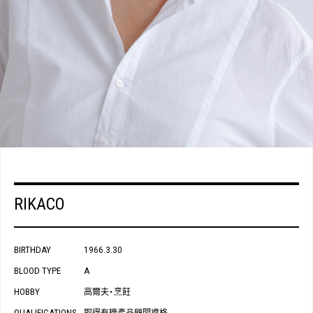
RIKACO
BIRTHDAY
1966.3.30
BLOOD TYPE
A
HOBBY
高爾夫
烹飪
・
QUALIFICATIONS