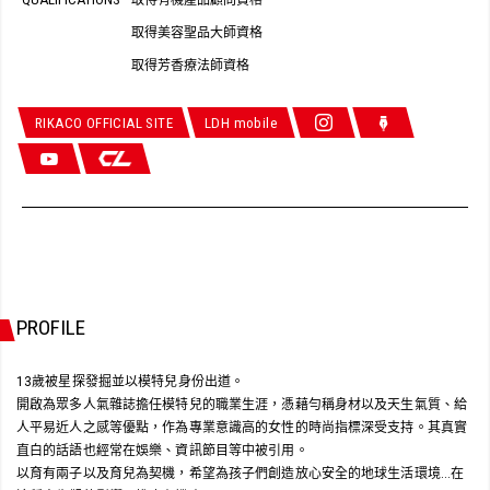
取得有機產品顧問資格
取得美容聖品大師資格
取得芳香療法師資格
RIKACO OFFICIAL SITE
LDH mobile
PROFILE
13歲被星探發掘並以模特兒身份出道。
開啟為眾多人氣雜誌擔任模特兒的職業生涯，憑藉勻稱身材以及天生氣質、給
人平易近人之感等優點，作為專業意識高的女性的時尚指標深受支持。其真實
直白的話語也經常在娛樂、資訊節目等中被引用。
以育有兩子以及育兒為契機，希望為孩子們創造放心安全的地球生活環境…在