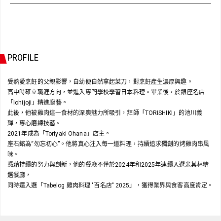
PROFILE
受熱愛烹飪的父親影響，自幼便自然拿起菜刀，對烹飪產生濃厚興趣。
高中時確立職涯方向，並進入專門學校學習日本料理。畢業後，於銀座名店
「Ichijoji」精進廚藝。
此後，他被雞肉這一食材的深奧魅力所吸引，拜師「TORISHIKI」的池川義
輝，專心磨練技藝。
2021年成為「Toriyaki Ohana」店主。
座右銘為“勿忘初心”。他將真心注入每一道料理，持續追求獨創的烤雞肉串風
味。
憑藉持續的努力與創新，他的餐廳不僅於2024年和2025年連續入選米其林精
選餐廳，
同時還入選「Tabelog 雞肉料理 "百名店" 2025」，獲得業界與食客高度肯定。