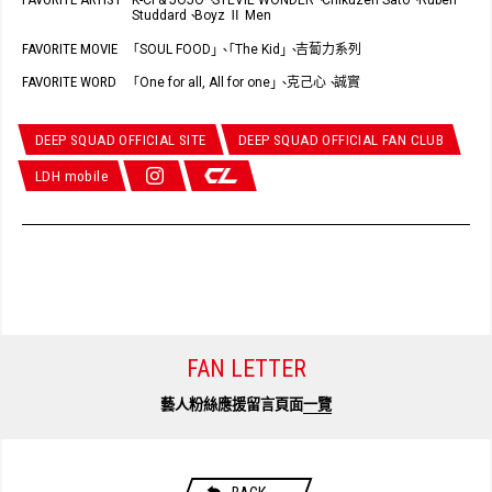
、
、
、
Studdard
Boyz Ⅱ Men
、
FAVORITE MOVIE
SOUL FOOD
The Kid
吉蔔力系列
「
」
、
「
」
、
FAVORITE WORD
One for all, All for one
克己心
誠實
「
」
、
、
DEEP SQUAD OFFICIAL SITE
DEEP SQUAD OFFICIAL FAN CLUB
LDH mobile
FAN LETTER
藝人粉絲應援留言頁面
一覽