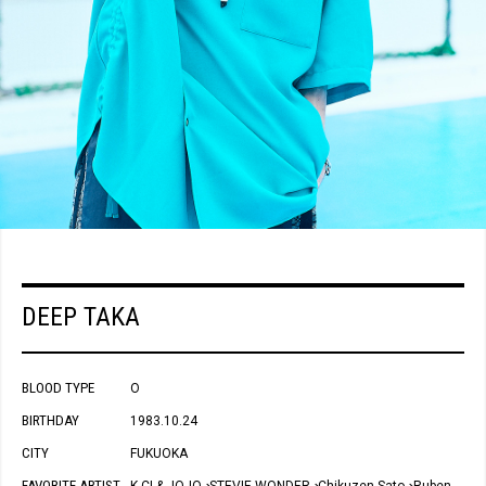
DEEP TAKA
BLOOD TYPE
O
BIRTHDAY
1983.10.24
CITY
FUKUOKA
FAVORITE ARTIST
K-CI & JOJO
STEVIE WONDER
Chikuzen Sato
Ruben