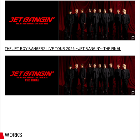
THE JET BOY BANGERZ LIVE TOUR 2026 ~JET BANGIN'~ THE FINAL
WORKS