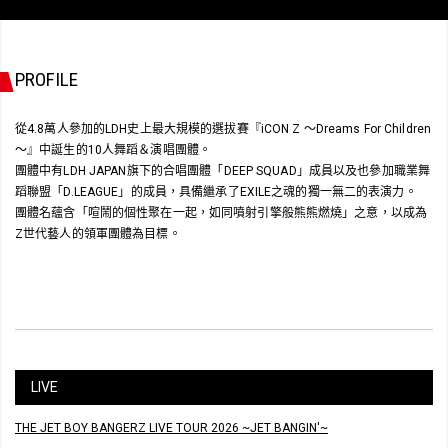
PROFILE
從4.8萬人參加的LDH史上最大規模的選拔賽『iCON Z 〜Dreams For Children
〜』中誕生的10人舞蹈＆演唱團體。
團體中有LDH JAPAN旗下的合唱團體「DEEP SQUAD」成員以及也參加職業舞
蹈聯盟「D.LEAGUE」的成員，具備繼承了EXILE之魂的獨一無二的表演力。
團體名蘊含「喧鬧的個性聚在一起，如同噴射引擎般熊熊燃燒」之意，以成為
Z世代藝人的領軍團體為目標。
LIVE
THE JET BOY BANGERZ LIVE TOUR 2026 ~JET BANGIN'~