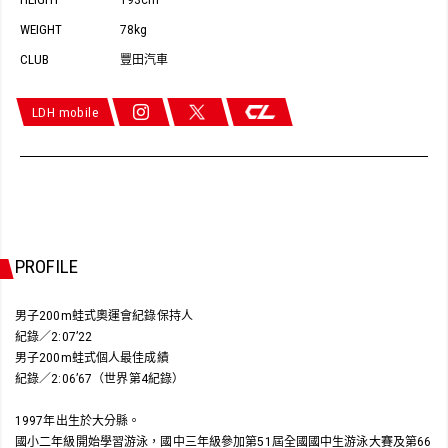
193cm
WEIGHT
78kg
CLUB
豐田汽車
LDH mobile
PROFILE
男子200m蛙式奧運會紀錄保持人
紀錄／2:07’22
男子200m蛙式個人最佳成績
紀錄／2:06’67（世界第4紀錄）
1997年出生於大分縣。
國小二年級開始學習游泳，國中三年級參加第51屆全國國中生游泳大賽及第66