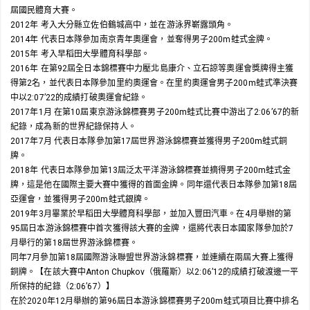
屆國民體育大賽。
2012年 考入大分縣立佐伯鶴城高中，並在游泳界嶄露頭角。
2014年 代表日本隊參加南京青年奧運會，並奪得男子200m蛙式金牌。
2015年 考入早稻田大學體育科學部。
2016年 在第92屆全日本錦標賽中力壓北島康介、立石諒等奧運會獎牌得主獲
得第2名，並代表日本隊參加里約奧運會。在里約奧運會男子200m蛙式準決賽
中以2:07’22的成績打破奧運會紀錄。
2017年1月 在第10屆東京游泳錦標賽男子200m蛙式比賽中游出了2:06’67的新
紀錄，成為新的世界紀錄保持人。
2017年7月 代表日本隊參加第17屆世界游泳錦標賽並獲得男子200m蛙式銅
牌。
2018年 代表日本隊參加第13屆泛太平洋游泳錦標賽並摘得男子200m蛙式金
牌，這是他在國際主要大賽中獲得的首面金牌。同年還代表日本隊參加第18屆
亞運會，並獲得男子200m蛙式銀牌。
2019年3月畢業於早稻田大學體育科學部，並加入豐田汽車。在4月舉辦的第
95屆日本游泳錦標賽中首次獲得該大賽的金牌，還將代表日本國家隊參加於7
月舉行的第18屆世界游泳錦標賽。
同年7月參加第18屆國際游泳聯盟世界游泳錦標賽，並連續在兩屆大賽上獲得
銅牌。【在該大賽中Anton Chupkov（俄羅斯）以2:06’12的成績打破渡邊一平
所保持的紀錄（2:06’67）】
在於2020年12月舉辦的第96屆日本游泳錦標賽男子200m蛙式項目比賽中排名