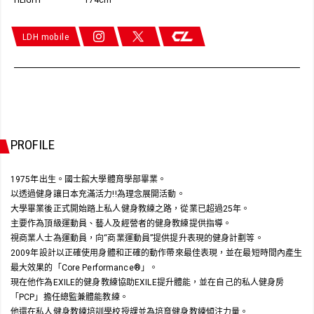
174cm
LDH mobile
PROFILE
1975年出生。國士館大學體育學部畢業。
以透過健身讓日本充滿活力!!為理念展開活動。
大學畢業後正式開始踏上私人健身教練之路，從業已超過25年。
主要作為頂級運動員、藝人及經營者的健身教練提供指導。
視商業人士為運動員，向“商業運動員”提供提升表現的健身計劃等。
2009年設計以正確使用身體和正確的動作帶來最佳表現，並在最短時間內產生
最大效果的「Core Performance®」。
現在他作為EXILE的健身教練協助EXILE提升體能，並在自己的私人健身房
「PCP」擔任總監兼體能教練。
他還在私人健身教練培訓學校授課並為培育健身教練傾注力量。