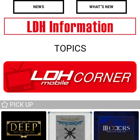
NEWS
WHAT'S NEW
TOPICS
PICK UP