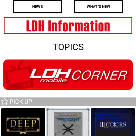
NEWS
WHAT'S NEW
TOPICS
PICK UP