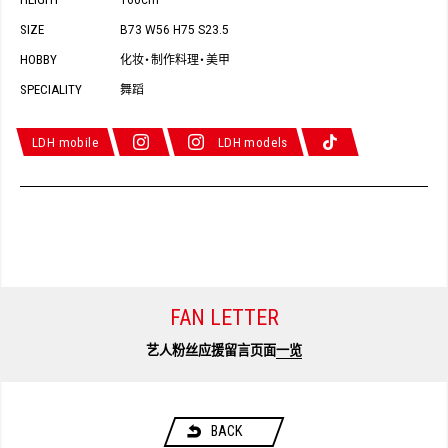
160cm
SIZE
B73 W56 H75 S23.5
HOBBY
化妆
制作料理
美甲
・
・
SPECIALITY
舞蹈
LDH mobile
LDH models
FAN LETTER
艺人粉丝应援留言页面
一览
BACK