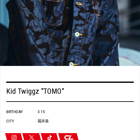
Kid Twiggz "TOMO"
BIRTHDAY
3.15
CITY
福井县