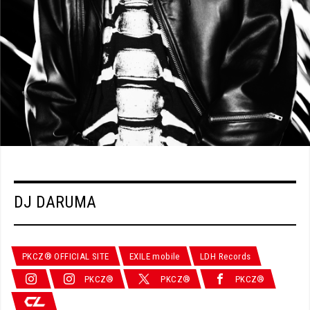
DJ DARUMA
PKCZ® OFFICIAL SITE
EXILE mobile
LDH Records
PKCZ®
PKCZ®
PKCZ®