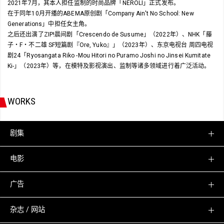
2021年7月，其本人担任监制的时尚品牌「NEROLI」正式发布。
在于同年10月开播的ABEMA原创剧「Company Ain't No School: New
Generations」中担任女主角。
之后还出演了ZIP!晨间剧「Crescendo de Susume」（2022年）、NHK「藤
子・F・不二雄 SF短篇剧『Ore, Yuko』」（2023年）、东京电视台 周四电视
剧24「Ryosangata Riko -Mou Hitori no Puramo Joshi no Jinsei Kumitate
Ki-」（2023年）等，在模特及影视演出、监制等诸多领域进行着广泛活动。
WORKS
剧集
电影
广告
杂志 / 网站