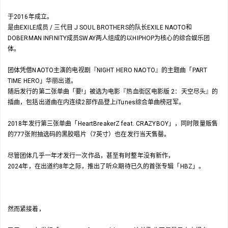
于2016年成立。
是由EXILE成员 / 三代目 J SOUL BROTHERS的队长EXILE NAOTO和
DOBERMAN INFINITY成员SWAY两人组成的以HIPHOP为核心的综合娱乐团
体。
团体凭借NAOTO主演的电视剧『NIGHT HERO NAOTO』的主题曲「PART
TIME HERO」华丽出道。
随后发行的第二张单曲「要!」被选为电影『热血街区电影版 2：天空尽头』的
插曲，包括出道曲在内连续2部作品登上iTunes综合单曲榜冠军。
2018年发行第三张单曲「HeartBreakerZ feat. CRAZYBOY」，同时限量贩售
的777张附抽选码的黑胶唱片（7英寸）也在发行当天售罄。
尽管团体几乎一年才发行一次作品，甚至有时整年没有新作，
2024年，在出道约8年之际，推出了听众期待已久的首张专辑「HBZ」。
然而紧接着，