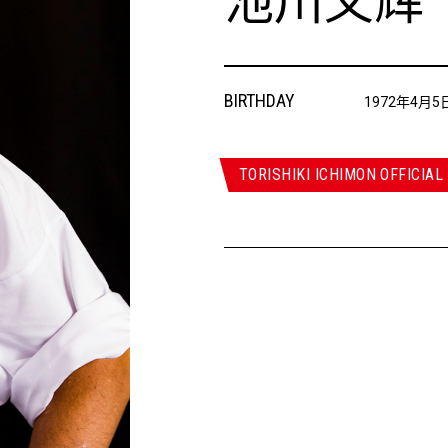
池川义辉
BIRTHDAY
1972年4月5
TORISHIKI ICHIMON OFFICIAL