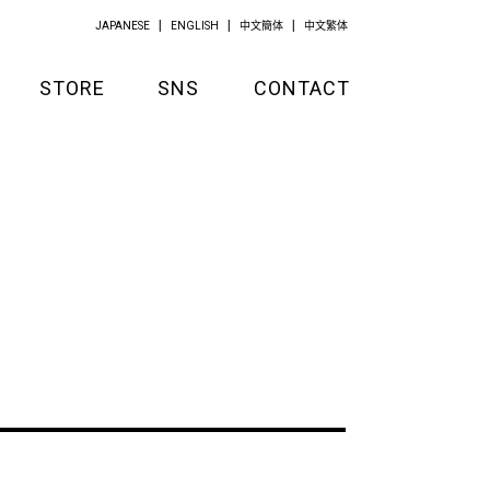
JAPANESE
ENGLISH
中文簡体
中文繁体
STORE
SNS
CONTACT
GOODS
APPAREL
KITCHEN