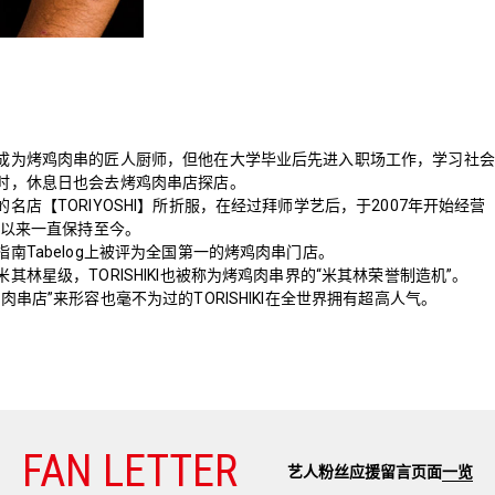
成为烤鸡肉串的匠人厨师，但他在大学毕业后先进入职场工作，学习社会
时，休息日也会去烤鸡肉串店探店。
店【TORIYOSHI】所折服，在经过拜师学艺后，于2007年开始经营【TORI
星以来一直保持至今。
南Tabelog上被评为全国第一的烤鸡肉串门店。
其林星级，TORISHIKI也被称为烤鸡肉串界的“米其林荣誉制造机”。
肉串店”来形容也毫不为过的TORISHIKI在全世界拥有超高人气。
FAN LETTER
艺人粉丝应援留言页面
一览