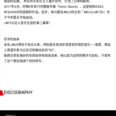
很高的名曲。 并且也与多位艺人展开合作，引领了日本R&B界。
2017年6月，时隔3年发行完整版专辑「Here I Stand」，这是他和EXILE
ATSUSHI共同监制的作品。此外，他与盟友AKLO的企划『AKLO×JAY'ED』也
于今年夏天开始启动。
JAY'ED迈入音乐生涯的第二篇章！
名字的由来
本名JADE得名于自古以来，特别是在亚洲非常受到珍视的宝石——翡翠，再加
上英语中意为过去式和被动态的“ED”，
能把古老而美好的东西自然地吸收进来，他以成为这样的歌手为目标，于是有
了这个更加强调个性的拼写。
DISCOGRAPHY