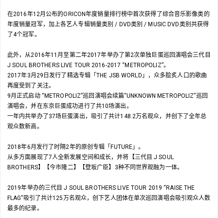
在2016年12月公布的ORICON年度销量排行榜中首次获得了综合音乐影像类的
年度销量冠军，加上各艺人专辑销量类别 / DVD类别 / MUSIC DVD类别共获得
了4个冠军。
此外，从2016年11月至第二年2017年举办了第2次单独巨蛋巡回演唱会三代目
J SOUL BROTHERS LIVE TOUR 2016-2017 “METROPOLIZ”。
2017年3月29日发行了精选专辑「THE JSB WORLD」，众多脍炙人口的歌曲
再度受到了关注。
9月正式启动 “METROPOLIZ”巡回演唱会续篇“UNKNOWN METROPOLIZ”巡回
演唱会，并在东京巨蛋成功进行了共10场演出。
一年内共举办了37场巨蛋演出，吸引了共计148.2万名观众，并创下了全年总
观众数新高。
2018年6月发行了时隔2年的原创专辑「FUTURE」。
从多方面展现了7人全新发展空间和成长，并将【三代目 J SOUL
BROTHERS】【今市隆二】【登坂广臣】3种不同世界观融为一体。
2019年举办的三代目 J SOUL BROTHERS LIVE TOUR 2019 “RAISE THE
FLAG”吸引了共计125万名观众，创下艺人团体在单次巡回演唱会吸引观众人数
最多的纪录。