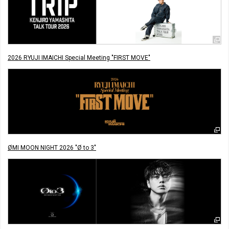
2026 RYUJI IMAICHI Special Meeting "FIRST MOVE"
ØMI MOON NIGHT 2026 "Ø to 3"