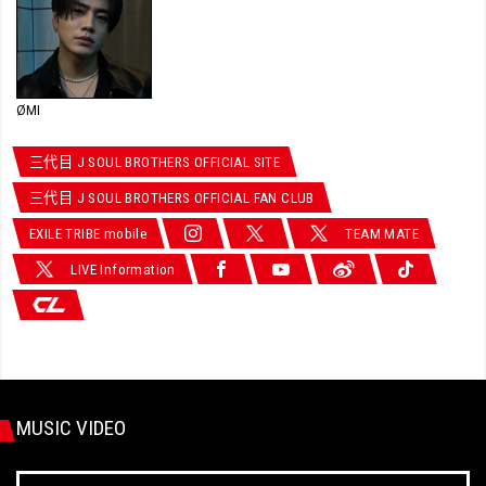
ØMI
三代目 J SOUL BROTHERS OFFICIAL SITE
三代目 J SOUL BROTHERS OFFICIAL FAN CLUB
EXILE TRIBE mobile
TEAM MATE
LIVE Information
MUSIC VIDEO