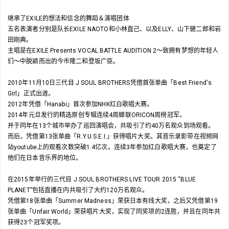
继承了EXILE的想法和信念的舞蹈＆演唱团体
五名表演者分别是队长EXILE NAOTO和小林直己、以及ELLY、山下健二郎和岩
田刚典。
主唱是在EXILE Presents VOCAL BATTLE AUDITION 2～致拥有梦想的年轻人
们～中脱颖而出的今市隆二和登坂广臣。
2010年11月10日三代目 J SOUL BROTHERS凭借首张单曲「Best Friend's
Girl」正式出道。
2012年凭借「Hanabi」首次参加NHK红白歌唱大赛。
2014年元旦发行的精选原创专辑连续4周蝉联ORICON周榜冠军。
并于同年在13个城市举办了巡回演唱会，共吸引了约40万名观众到场观看。
而后，凭借第13张单曲「R.Y.U.S.E.I.」获得唱片大奖。其音乐录影带在视频网
站youtube上的观看次数突破1.4亿次。连续3年参加红白歌唱大赛，也奠定了
他们在日本音乐界的地位。
在2015年举行的三代目 J SOUL BROTHERS LIVE TOUR 2015 “BLUE
PLANET”包括直播在内共吸引了大约120万名观众。
凭借第18张单曲「Summer Madness」荣获日本有线大奖，之后又凭借第19
张单曲「Unfair World」荣获唱片大奖，实现了同奖项的2连胜，并且在同年共
获得23个冠军奖项。