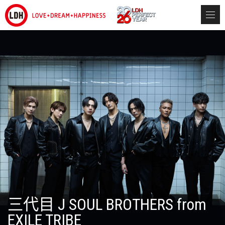
三代目 J SOUL BROTHERS from
EXILE TRIBE