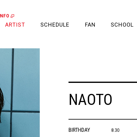
INFO
ARTIST
SCHEDULE
FAN
SCHOOL
LIVE
FAN LETTER
CALENDAR
FAN CLUB
MEDIA
CREDIT CARD
NAOTO
PROJECT
BIRTHDAY
8.30