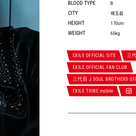
BLOOD TYPE
B
CITY
埼玉县
HEIGHT
170cm
WEIGHT
65kg
EXILE OFFICIAL SITE
三代目
EXILE OFFICIAL FAN CLUB
三代目 J SOUL BROTHERS OFF
EXILE TRIBE mobile