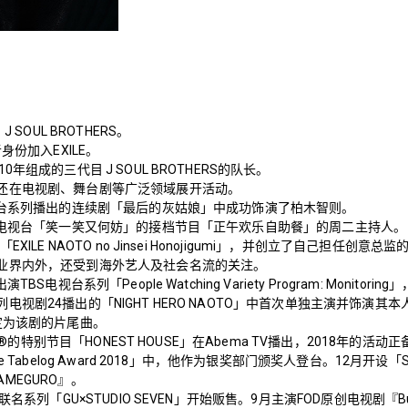
 SOUL BROTHERS。
身份加入EXILE。
年组成的三代目 J SOUL BROTHERS的队长。
还在电视剧、舞台剧等广泛领域展开活动。
电视台系列播出的连续剧「最后的灰姑娘」中成功饰演了柏木智则。
富士电视台「笑一笑又何妨」的接档节目「正午欢乐自助餐」的周二主持人。
XILE NAOTO no Jinsei Honojigumi」，并创立了自己担任创意总
业界内外，还受到海外艺人及社会名流的关注。
BS电视台系列「People Watching Variety Program: Monitor
视剧24播出的「NIGHT HERO NAOTO」中首次单独主演并饰演其本
定为该剧的片尾曲。
OYZ®的特别节目「HONEST HOUSE」在Abema TV播出，2018年的活动
e Tabelog Award 2018」中，他作为银奖部门颁奖人登台。12月开设「S
AKAMEGURO』。
系列「GU×STUDIO SEVEN」开始贩售。9月主演FOD原创电视剧『Busu no Hi