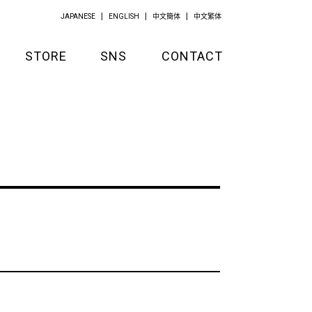
JAPANESE
ENGLISH
中文簡体
中文繁体
STORE
SNS
CONTACT
GOODS
APPAREL
KITCHEN