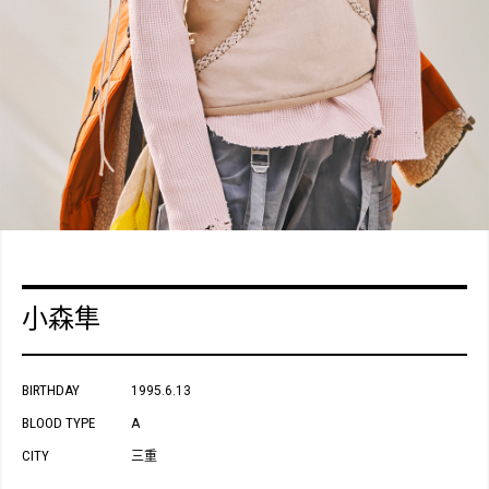
小森隼
BIRTHDAY
1995.6.13
BLOOD TYPE
A
CITY
三重