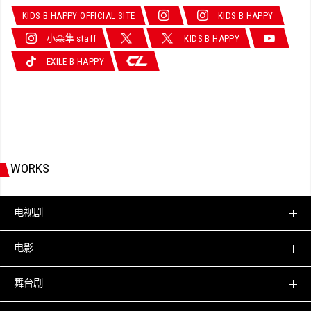
KIDS B HAPPY OFFICIAL SITE
KIDS B HAPPY
小森隼 staff
KIDS B HAPPY
EXILE B HAPPY
WORKS
电视剧
电影
舞台剧