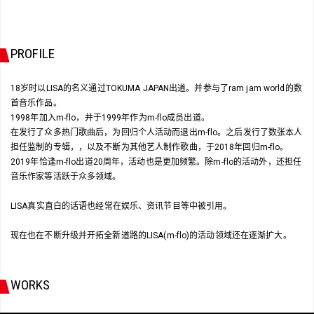
PROFILE
18岁时以LISA的名义通过TOKUMA JAPAN出道。并参与了ram jam world的数
首音乐作品。
1998年加入m-flo，并于1999年作为m-flo成员出道。
在发行了众多热门歌曲后，为回归个人活动而退出m-flo。之后发行了数张本人
担任监制的专辑，，以及不断为其他艺人制作歌曲，于2018年回归m-flo。
2019年恰逢m-flo出道20周年，活动也是更加频繁。除m-flo的活动外，还担任
音乐作家等活跃于众多领域。
LISA真实直白的话语也经常在娱乐、资讯节目等中被引用。
现在也在不断升级并开拓全新道路的LISA(m-flo)的活动领域还在逐渐扩大。
WORKS