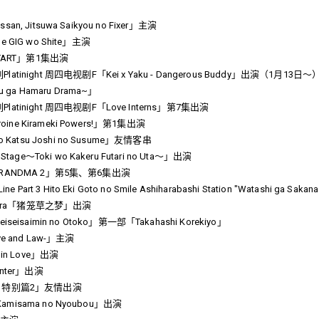
san, Jitsuwa Saikyou no Fixer」主演
de GIG wo Shite」主演
TART」第1集出演
night 周四电视剧F「Kei x Yaku - Dangerous Buddy」出演（1月13日～
ga Hamaru Drama~」
inight 周四电视剧F「Love Interns」第7集出演
ine Kirameki Powers!」第1集出演
Katsu Joshi no Susume」友情客串
age～Toki wo Kakeru Futari no Uta～」出演
N GRANDMA 2」第5集、第6集出演
art 3 Hito Eki Goto no Smile Ashiharabashi Station "Watashi ga Sakan
odora「猪笼草之梦」出演
eiseisaimin no Otoko」第一部「Takahashi Korekiyo」
 and Law-」主演
s in Love」出演
unter」出演
 特别篇2」友情出演
Kamisama no Nyoubou」出演