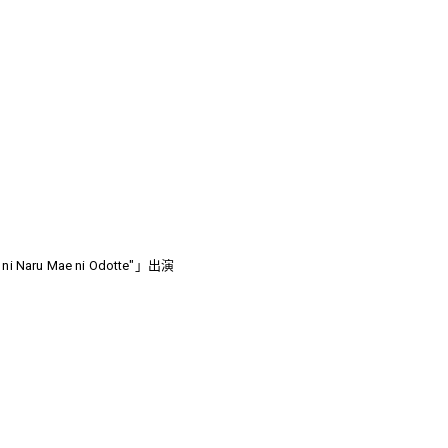
）
a ni Naru Mae ni Odotte"」出演