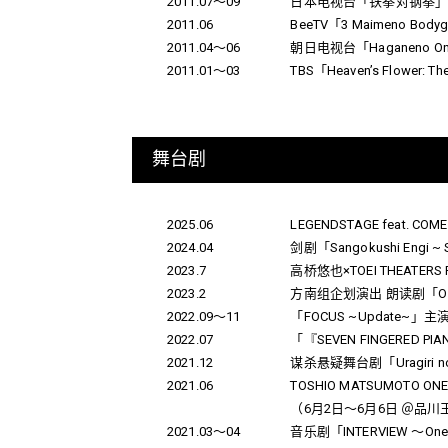
2011.07～09
日本电视台「铁拳对钢拳
2011.06
BeeTV「3 Maimeno Bodyg
2011.04～06
朝日电视台「Haganeno On
2011.01～03
TBS「Heaven’s Flower: T
舞台剧
2025.06
LEGENDSTAGE feat. CO
2024.04
剑剧「Sangokushi Eng
2023.7
高桥悠也×TOEI THEATERS 
2023.2
方南组企划演出 朗读剧「Osa
2022.09～11
「FOCUS ~Update~」主
2022.07
「『SEVEN FINGERED 
2021.12
谋杀悬疑舞台剧「Uragiri no
2021.06
TOSHIO MATSUMOTO ON
（6月2日～6月6日 ＠品川王子大
2021.03～04
音乐剧「INTERVIEW ～Onegai