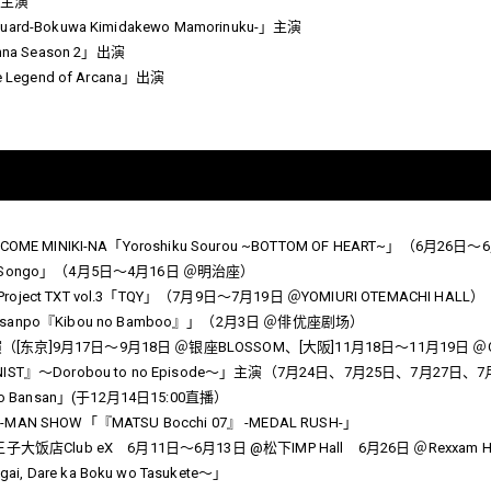
」主演
uard-Bokuwa Kimidakewo Mamorinuku-」主演
na Season 2」出演
he Legend of Arcana」出演
MECOME MINIKI-NA「Yoroshiku Sourou ~BOTTOM OF HEART~」（6月26日
i ~ Songo」（4月5日～4月16日 ＠明治座）
Project TXT vol.3「TQY」（7月9日～7月19日 ＠YOMIURI OTEMACHI HALL）
npo『Kibou no Bamboo』」（2月3日 ＠俳优座剧场）
演（[东京]9月17日～9月18日 ＠银座BLOSSOM、[大阪]11月18日～11月19日 ＠COO
PIANIST』～Dorobou to no Episode～」主演（7月24日、7月25日、7月2
 Bansan」(于12月14日15:00直播）
E-MAN SHOW「『MATSU Bocchi 07』 -MEDAL RUSH-」
饭店Club eX 6月11日～6月13日 @松下IMP Hall 6月26日 ＠Rexxam H
, Dare ka Boku wo Tasukete～」