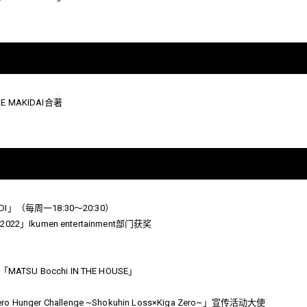
LE MAKIDAI合著
RADI」（每周一18:30～20:30）
 2022」Ikumen entertainment部门获奖
TSU Bocchi IN THE HOUSE」
nger Challenge ~Shokuhin Loss×Kiga Zero~」宣传活动大使