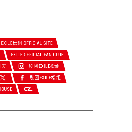
XILE松组 OFFICIAL SITE
E
EXILE OFFICIAL FAN CLUB
利夫
剧团EXILE松组
剧团EXILE松组
HOUSE