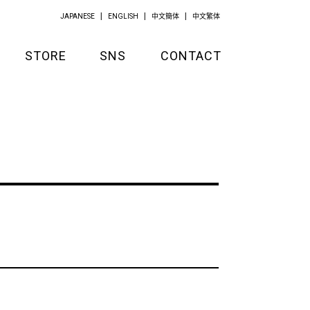
JAPANESE
ENGLISH
中文簡体
中文繁体
STORE
SNS
CONTACT
GOODS
APPAREL
KITCHEN