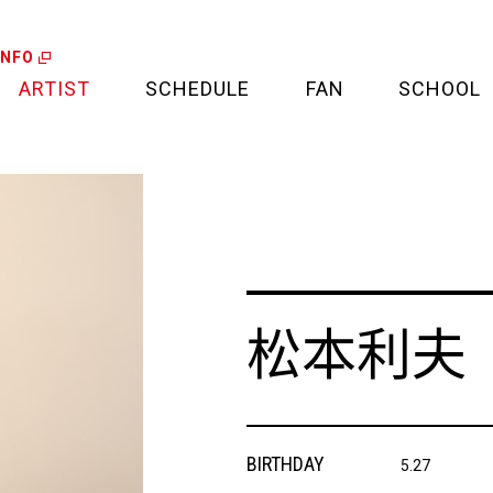
INFO
ARTIST
SCHEDULE
FAN
SCHOOL
LIVE
FAN LETTER
CALENDAR
FAN CLUB
MEDIA
CREDIT CARD
松本利夫
PROJECT
BIRTHDAY
5.27