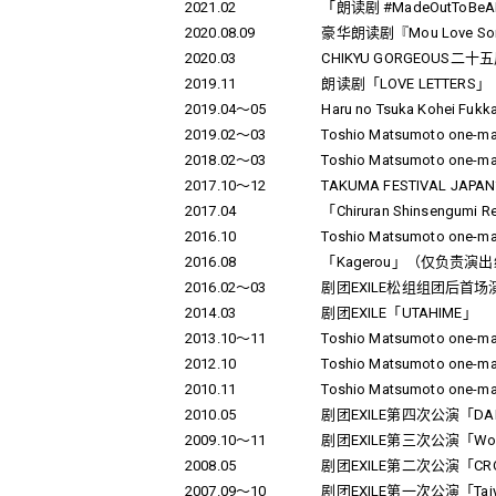
2021.02
「朗读剧 #MadeOutToBeAM
2020.08.09
豪华朗读剧『Mou Love So
2020.03
CHIKYU GORGEOUS二十五周年
2019.11
朗读剧「LOVE LETTERS」
2019.04～05
Haru no Tsuka Kohei Fukk
2019.02～03
Toshio Matsumoto one
2018.02～03
Toshio Matsumoto one-
2017.10～12
TAKUMA FESTIVAL JAP
2017.04
「Chiruran Shinsengumi 
2016.10
Toshio Matsumoto one-
2016.08
「Kagerou」（仅负责演
2016.02～03
剧团EXILE松组组团后首场演
2014.03
剧团EXILE「UTAHIME」
2013.10～11
Toshio Matsumoto one-
2012.10
Toshio Matsumoto one-
2010.11
Toshio Matsumoto one-
2010.05
剧团EXILE第四次公演「DAN
2009.10～11
剧团EXILE第三次公演「Words～Y
2008.05
剧团EXILE第二次公演「CROWN～
2007.09～10
剧团EXILE第一次公演「Taiyou