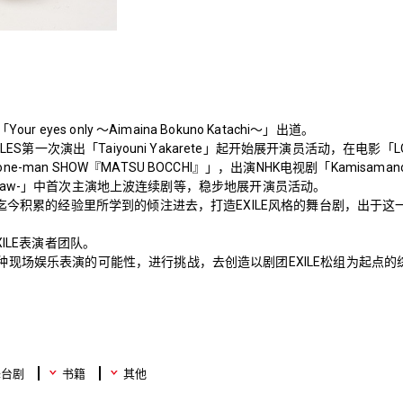
ur eyes only ～Aimaina Bokuno Katachi～」出道。
ILES第一次演出「Taiyouni Yakarete」起开始展开演员活动，在电影「
-man SHOW『MATSU BOCCHI』」，出演NHK电视剧「Kamisama
 and Law-」中首次主演地上波连续剧等，稳步地展开演员活动。
从迄今积累的经验里所学到的倾注进去，打造EXILE风格的舞台剧，出于
XILE表演者团队。
种现场娱乐表演的可能性，进行挑战，去创造以剧团EXILE松组为起点的
舞台剧
书籍
其他