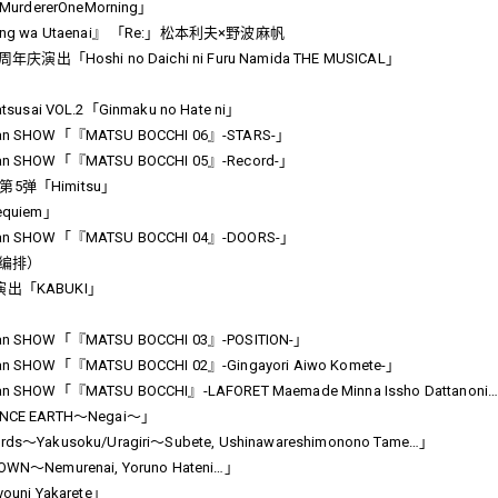
urdererOneMorning」
ng wa Utaenai』 「Re:」松本利夫×野波麻帆
庆演出「Hoshi no Daichi ni Furu Namida THE MUSICAL」
atsusai VOL.2「Ginmaku no Hate ni」
-man SHOW「『MATSU BOCCHI 06』-STARS-」
man SHOW
「『MATSU BOCCHI 05』-Record-」
AN第5弹「Himitsu」
Requiem」
man SHOW
「『MATSU BOCCHI 04』-DOORS-」
出编排）
出「KABUKI」
man SHOW
「『MATSU BOCCHI 03』-POSITION-」
man SHOW
「『MATSU BOCCHI 02』-Gingayori Aiwo Komete-」
man SHOW
「『MATSU BOCCHI』-LAFORET Maemade Minna Issho Dattanoni
CE EARTH～Negai～」
akusoku/Uragiri～Subete, Ushinawareshimonono Tame…」
Nemurenai, Yoruno Hateni…」
ni Yakarete」