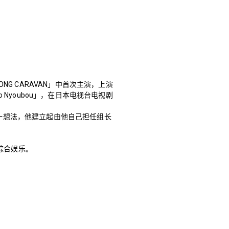
LONG CARAVAN」中首次主演，上演
no Nyoubou」，在日本电视台电视剧
这一想法，他建立起由他自己担任组长
综合娱乐。