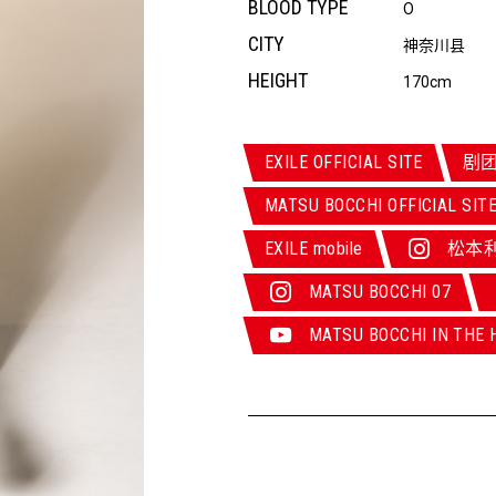
BLOOD TYPE
O
CITY
神奈川县
HEIGHT
170cm
EXILE OFFICIAL SITE
剧团E
MATSU BOCCHI OFFICIAL SIT
EXILE mobile
松本
MATSU BOCCHI 07
MATSU BOCCHI IN THE 