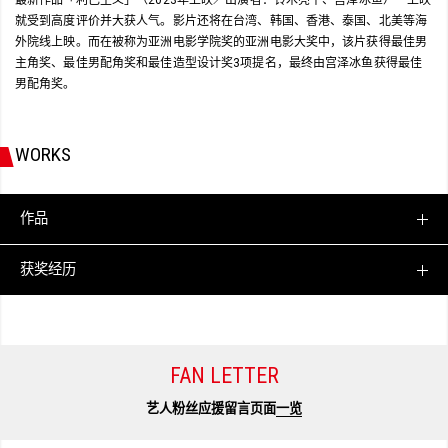
就受到高度评价并大获人气。影片还将在台湾、韩国、香港、泰国、北美等海
外院线上映。而在被称为亚洲电影学院奖的亚洲电影大奖中，该片获得最佳男
主角奖、最佳男配角奖和最佳造型设计奖3项提名，最终由宫泽冰鱼获得最佳
男配角奖。
WORKS
作品
获奖经历
FAN LETTER
艺人粉丝应援留言页面
一览