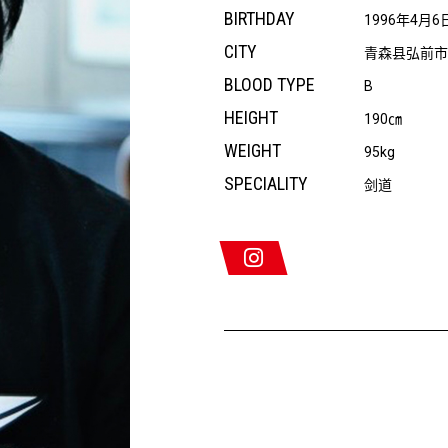
BIRTHDAY
1996年4月6
CITY
青森县弘前市
BLOOD TYPE
B
HEIGHT
190㎝
WEIGHT
95kg
SPECIALITY
剑道