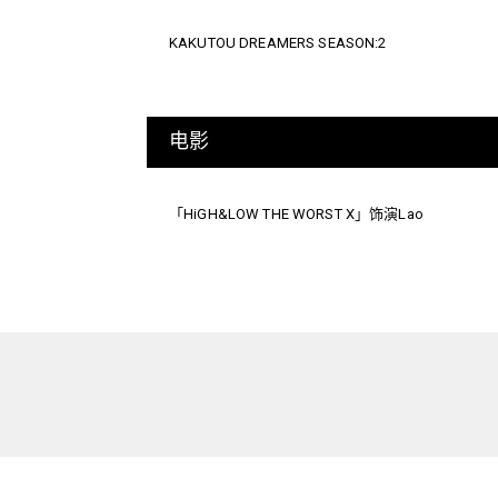
KAKUTOU DREAMERS SEASON:2
电影
「HiGH&LOW THE WORST X」饰演Lao