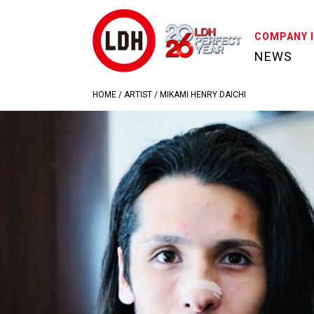
COMPANY 
NEWS
HOME
/
ARTIST
/
MIKAMI HENRY DAICHI