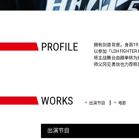
PROFILE
拥有剑道背景。身高1
以参加「LDH FIGHTER
将主战舞台由踢拳转为
师父冈见勇信也力荐称
WORKS
出演节目
电影
出演节目