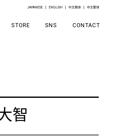
JAPANESE
ENGLISH
中文簡体
中文繁体
STORE
SNS
CONTACT
GOODS
APPAREL
KITCHEN
y大智