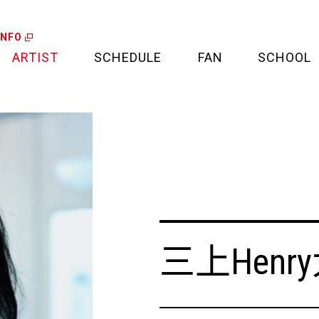
INFO
ARTIST
SCHEDULE
FAN
SCHOOL
LIVE
FAN LETTER
CALENDAR
FAN CLUB
MEDIA
CREDIT CARD
PROJECT
三上Henr