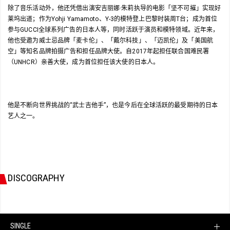
除了音乐活动外，他还凭借出演安吉丽娜·朱莉执导的电影「坚不可摧」实现好
莱坞出道；作为Yohji Yamamoto、Y-3的模特登上巴黎时装周T台；成为首位
参与GUCCI全球系列广告的日本人等，同时活跃于演员和模特领域。近年来，
他也受邀为威士忌品牌「麦卡伦」、「戴尔科技」、「迈凯伦」及「美国航
空」等知名品牌拍摄广告和担任品牌大使。自2017年起担任联合国难民署
（UNHCR）亲善大使，成为首位担任该大使的日本人。
他是不断向世界挑战的“武士吉他手”，也是今后在全球活跃的最受期待的日本
艺人之一。
DISCOGRAPHY
SINGLE