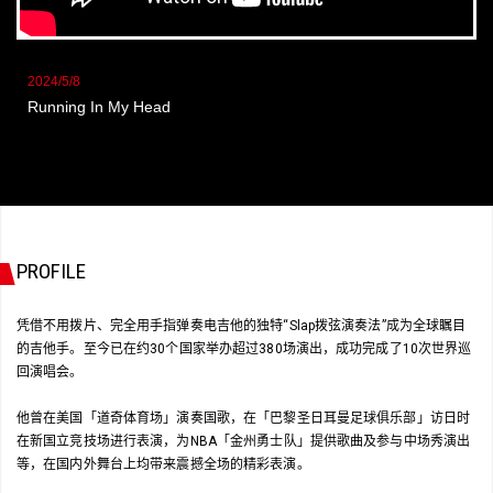
2024/5/8
Running In My Head
PROFILE
凭借不用拨片、完全用手指弹奏电吉他的独特“Slap拨弦演奏法”成为全球瞩目
的吉他手。至今已在约30个国家举办超过380场演出，成功完成了10次世界巡
回演唱会。
他曾在美国「道奇体育场」演奏国歌，在「巴黎圣日耳曼足球俱乐部」访日时
在新国立竞技场进行表演，为NBA「金州勇士队」提供歌曲及参与中场秀演出
等，在国内外舞台上均带来震撼全场的精彩表演。